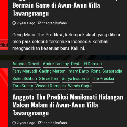
Bermain Game di Awun-Awun Villa
Tawangmangu
2 years ago
theprediksifans
Geng Motor The Prediksi , kelompok akrab yang dihuni
oleh para selebriti terkemuka Indonesia, kembali
menghadirkan keseruan baru. Kali ini,...
Ananda Omesh
Andre Taulany
Desta
El Dominal
Ferry Maryadi
Gading Marten
Imam Darto
Ronal Surapradja
Soleh Solihun
Stevie Item
Surya Insomnia
The Prediksi
Tora Sudiro
Vincent Rompies
Wendy Cagur
Anggota The Prediksi Menikmati Hidangan
Makan Malam di Awun-Awun Villa
Tawangmangu
2 years ago
theprediksifans