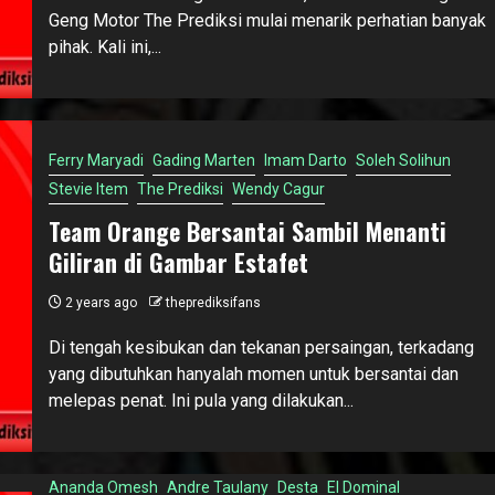
Geng Motor The Prediksi mulai menarik perhatian banyak
pihak. Kali ini,...
Ferry Maryadi
Gading Marten
Imam Darto
Soleh Solihun
Stevie Item
The Prediksi
Wendy Cagur
Team Orange Bersantai Sambil Menanti
Giliran di Gambar Estafet
2 years ago
theprediksifans
Di tengah kesibukan dan tekanan persaingan, terkadang
yang dibutuhkan hanyalah momen untuk bersantai dan
melepas penat. Ini pula yang dilakukan...
Ananda Omesh
Andre Taulany
Desta
El Dominal