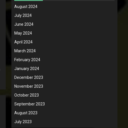
August 2024
July 2024
June 2024
May 2024
April 2024
March 2024
February 2024
January 2024
n
December 2023
November 2023
October 2023
September 2023
August 2023
July 2023