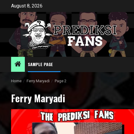
Skip
August 8, 2026
to
content
SAMPLE PAGE
Home
Ferry Maryadi
Page 2
Ferry Maryadi