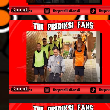
2 min read
2 min read