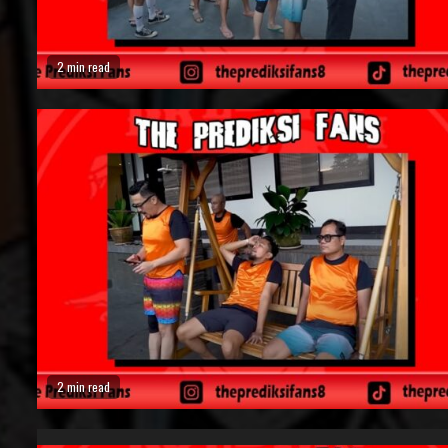
2 min read
2 min read