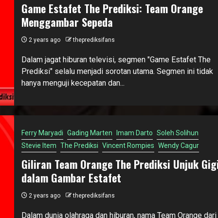
Game Estafet The Prediksi: Team Orange
Menggambar Sepeda
2 years ago
theprediksifans
Dalam jagat hiburan televisi, segmen "Game Estafet The
Prediksi" selalu menjadi sorotan utama. Segmen ini tidak
hanya menguji kecepatan dan...
Ferry Maryadi
Gading Marten
Imam Darto
Soleh Solihun
Stevie Item
The Prediksi
Vincent Rompies
Wendy Cagur
Giliran Team Orange The Prediksi Unjuk Gig
dalam Gambar Estafet
2 years ago
theprediksifans
Dalam dunia olahraga dan hiburan, nama Team Orange dari