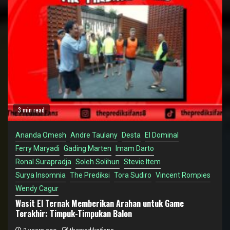
3 min read
Ananda Omesh
Andre Taulany
Desta
El Dominal
Ferry Maryadi
Gading Marten
Imam Darto
Ronal Surapradja
Soleh Solihun
Stevie Item
Surya Insomnia
The Prediksi
Tora Sudiro
Vincent Rompies
Wendy Cagur
Wasit El Ternak Memberikan Arahan untuk Game
Terakhir: Timpuk-Timpukan Balon