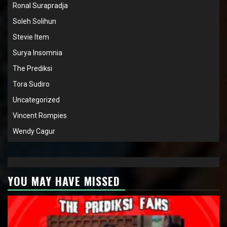
Ronal Surapradja
Soleh Solihun
Stevie Item
Surya Insomnia
The Prediksi
Tora Sudiro
Uncategorized
Vincent Rompies
Wendy Cagur
YOU MAY HAVE MISSED