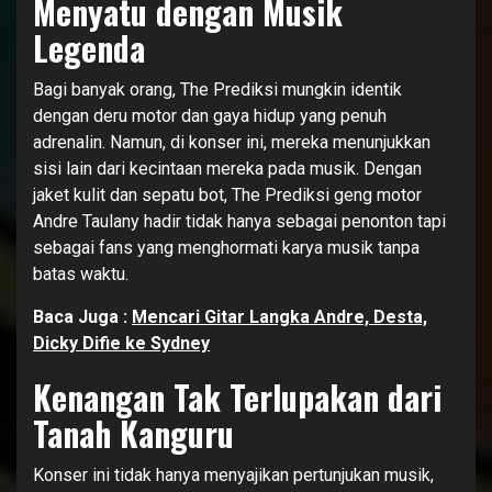
Menyatu dengan Musik
Legenda
Bagi banyak orang, The Prediksi mungkin identik
dengan deru motor dan gaya hidup yang penuh
adrenalin. Namun, di konser ini, mereka menunjukkan
sisi lain dari kecintaan mereka pada musik. Dengan
jaket kulit dan sepatu bot, The Prediksi geng motor
Andre Taulany hadir tidak hanya sebagai penonton tapi
sebagai fans yang menghormati karya musik tanpa
batas waktu.
Baca Juga :
Mencari Gitar Langka Andre, Desta,
Dicky Difie ke Sydney
Kenangan Tak Terlupakan dari
Tanah Kanguru
Konser ini tidak hanya menyajikan pertunjukan musik,