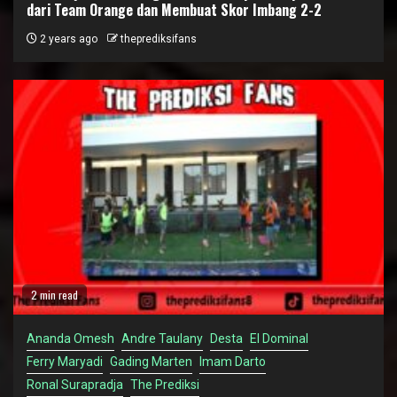
dari Team Orange dan Membuat Skor Imbang 2-2
2 years ago
theprediksifans
2 min read
Ananda Omesh
Andre Taulany
Desta
El Dominal
Ferry Maryadi
Gading Marten
Imam Darto
Ronal Surapradja
The Prediksi