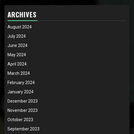
ARCHIVES
August 2024
July 2024
June 2024
May 2024
April 2024
March 2024
February 2024
January 2024
December 2023
November 2023
October 2023
September 2023