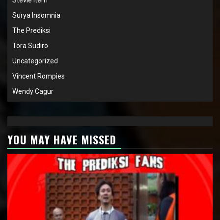
Surya Insomnia
The Prediksi
Tora Sudiro
Uncategorized
Vincent Rompies
Wendy Cagur
YOU MAY HAVE MISSED