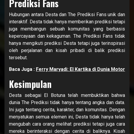
Prediksi Fans
Hubungan antara Desta dan The Prediksi Fans unik dan
interaktif. Desta tidak hanya memberikan prediksi tetapi
juga membangun sebuah komunitas yang berbasis
kepercayaan dan kekaguman. The Prediksi Fans tidak
hanya mengikuti prediksi Desta tetapi juga terinspirasi
oleh perjalanan dan kisah pribadi di balik prediksi
tersebut.
Baca Juga :
Ferry Maryadi: El Kartika di Dunia Motor
Kesimpulan
Desta sebagai El Botuna telah membuktikan bahwa
dunia The Prediksi tidak hanya tentang angka dan data.
Ini juga tentang cerita, karakter, dan komunitas. Dengan
menyatukan semua elemen ini, Desta tidak hanya telah
mengubah cara orang melihat prediksi tetapi juga cara
mereka berinteraksi dengan cerita di baliknya. Kisah