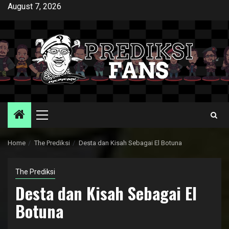
Skip
August 7, 2026
to
content
Primary
Menu
Home
The Prediksi
Desta dan Kisah Sebagai El Botuna
The Prediksi
Desta dan Kisah Sebagai El
Botuna