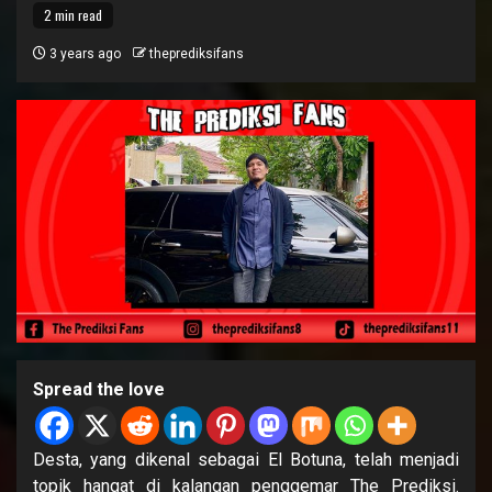
2 min read
3 years ago
theprediksifans
Spread the love
Desta, yang dikenal sebagai El Botuna, telah menjadi
topik hangat di kalangan penggemar
The Prediksi
.