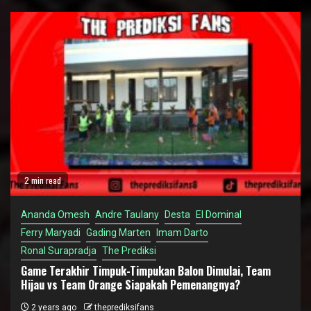
2 min read
Ananda Omesh
Andre Taulany
Desta
El Dominal
Ferry Maryadi
Gading Marten
Imam Darto
Ronal Surapradja
The Prediksi
Game Terakhir Timpuk-Timpukan Balon Dimulai, Team
Hijau vs Team Orange Siapakah Pemenangnya?
2 years ago
theprediksifans