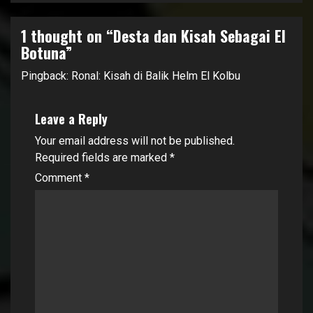
1 thought on “
Desta dan Kisah Sebagai El
Botuna
”
Pingback:
Ronal: Kisah di Balik Helm El Kolbu
Leave a Reply
Your email address will not be published.
Required fields are marked
*
Comment
*