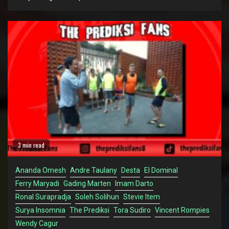
3 min read
Ananda Omesh
Andre Taulany
Desta
El Dominal
Ferry Maryadi
Gading Marten
Imam Darto
Ronal Surapradja
Soleh Solihun
Stevie Item
Surya Insomnia
The Prediksi
Tora Sudiro
Vincent Rompies
Wendy Cagur