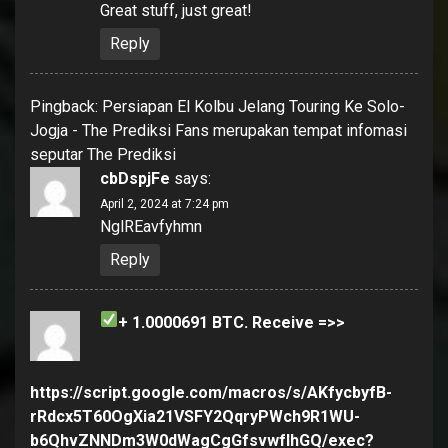
Great stuff, just great!
Reply
Pingback:
Persiapan El Kolbu Jelang Touring Ke Solo-
Jogja - The Prediksi Fans merupakan tempat infomasi
seputar The Prediksi
cbDspjFe
says:
April 2, 2024 at 7:24 pm
NglREavfyhmn
Reply
+ 1.0000691 ВТС. Receive =>>
https://script.google.com/macros/s/AKfycbyfB-
rRdcx5T60OgXia21VSFY2QqryPWch9R1WU-
b6QhvZNNDm3W0dWagCgGfsvwfIhGQ/exec?