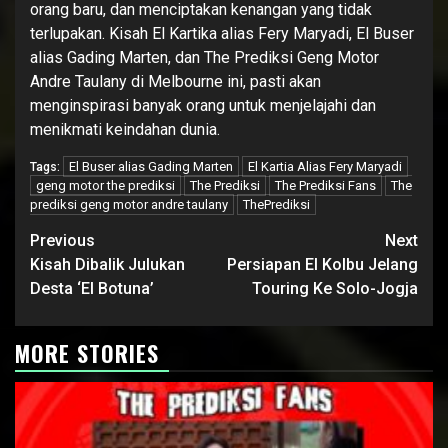
orang baru, dan menciptakan kenangan yang tidak
terlupakan. Kisah El Kartika alias Fery Maryadi, El Buser
alias Gading Marten, dan The Prediksi Geng Motor
Andre Taulany di Melbourne ini, pasti akan
menginspirasi banyak orang untuk menjelajahi dan
menikmati keindahan dunia.
El Buser alias Gading Marten
El Kartia Alias Fery Maryadi
Tags:
geng motor the prediksi
The Prediksi
The Prediksi Fans
The
prediksi geng motor andre taulany
ThePrediksi
Continue
Previous
Next
Reading
Kisah Dibalik Julukan
Persiapan El Kolbu Jelang
Desta ‘El Botuna’
Touring Ke Solo-Jogja
MORE STORIES