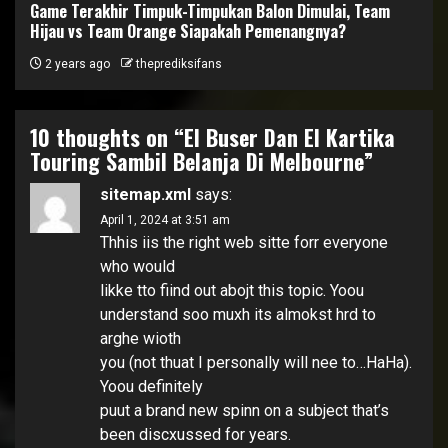
Game Terakhir Timpuk-Timpukan Balon Dimulai, Team
Hijau vs Team Orange Siapakah Pemenangnya?
2 years ago
theprediksifans
10 thoughts on “
El Buser Dan El Kartika
Touring Sambil Belanja Di Melbourne
”
sitemap.xml
says:
April 1, 2024 at 3:51 am
Thhis iis the right web sitte forr everyone
who would
likke tto fiind out abojt this topic. Yoou
understand soo muxh its almokst hrd to
arghe wioth
you (not thuat I personally will nee to…HaHa).
Yoou definitely
puut a brand new spinn on a subject that’s
been discxussed for years.