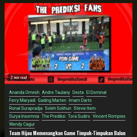
2 min read
Ananda Omesh
Andre Taulany
Desta
El Dominal
Ferry Maryadi
Gading Marten
Imam Darto
Ronal Surapradja
Soleh Solihun
Stevie Item
Surya Insomnia
The Prediksi
Tora Sudiro
Vincent Rompies
Wendy Cagur
Team Hijau Memenangkan Game Timpuk-Timpukan Balon