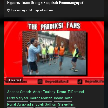
Hijau vs Team Orange Siapakah Pemenangnya?
2 years ago
theprediksifans
3 min read
Ananda Omesh
Andre Taulany
Desta
El Dominal
Ferry Maryadi
Gading Marten
Imam Darto
Ronal Surapradja
Soleh Solihun
Stevie Item