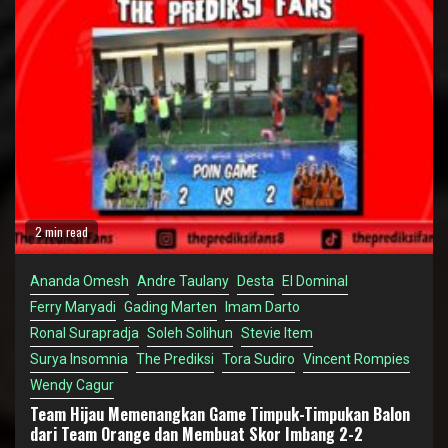
2 min read
Ananda Omesh
Andre Taulany
Desta
El Dominal
Ferry Maryadi
Gading Marten
Imam Darto
Ronal Surapradja
Soleh Solihun
Stevie Item
Surya Insomnia
The Prediksi
Tora Sudiro
Vincent Rompies
Wendy Cagur
Team Hijau Memenangkan Game Timpuk-Timpukan Balon
dari Team Orange dan Membuat Skor Imbang 2-2