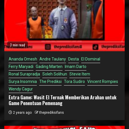
3 min read
Ananda Omesh
Andre Taulany
Desta
El Dominal
Ferry Maryadi
Gading Marten
Imam Darto
Ronal Surapradja
Soleh Solihun
Stevie Item
Surya Insomnia
The Prediksi
Tora Sudiro
Vincent Rompies
Wendy Cagur
Extra Game: Wasit El Ternak Memberikan Arahan untuk
Game Penentuan Pemenang
2 years ago
theprediksifans