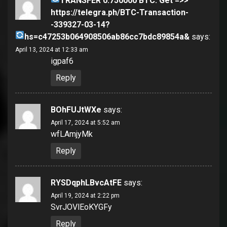
ТRАNSFЕR 0.750000 ВTC. Get =>>
https://telegra.ph/BTC-Transaction-
-339327-03-14?
hs=c47253b064908506ab86cc7bdc89854a&
says:
April 13, 2024 at 12:33 am
igpaf6
Reply
BOhFUJtWXe
says:
April 17, 2024 at 5:52 am
wfLAmjyMk
Reply
RYSDqphLBvcAtFE
says:
April 19, 2024 at 2:22 pm
SvrJOVlEoKYGFy
Reply