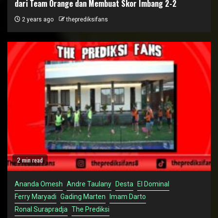
dari Team Orange dan Membuat Skor Imbang 2-2
2 years ago
theprediksifans
2 min read
Ananda Omesh
Andre Taulany
Desta
El Dominal
Ferry Maryadi
Gading Marten
Imam Darto
Ronal Surapradja
The Prediksi