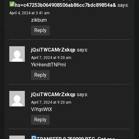
hs=c47253b064908506ab86cc7bdc89854a&
says:
April 4, 2024 at 3:41 am
zikbum
Reply
jQsiTWCAMrZxkqp
says:
April 7, 2024 at 9:20 am
YkHrendtTNPmI
Reply
jQsiTWCAMrZxkqp
says:
April 7, 2024 at 9:20 am
ViYqnWtX
Reply