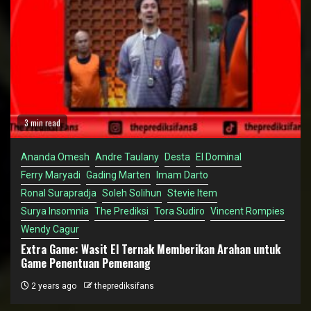
3 min read
Ananda Omesh
Andre Taulany
Desta
El Dominal
Ferry Maryadi
Gading Marten
Imam Darto
Ronal Surapradja
Soleh Solihun
Stevie Item
Surya Insomnia
The Prediksi
Tora Sudiro
Vincent Rompies
Wendy Cagur
Extra Game: Wasit El Ternak Memberikan Arahan untuk
Game Penentuan Pemenang
2 years ago
theprediksifans