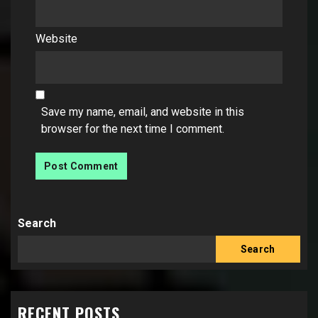
Website
Save my name, email, and website in this
browser for the next time I comment.
Search
Search
RECENT POSTS