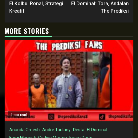
Reading
El Kolbu: Ronal, Strategi
El Dominal: Tora, Andalan
Kreatif
The Prediksi
MORE STORIES
3 min read
Ananda Omesh
Andre Taulany
Desta
El Dominal
Ferry Maryadi
Gading Marten
Imam Darto