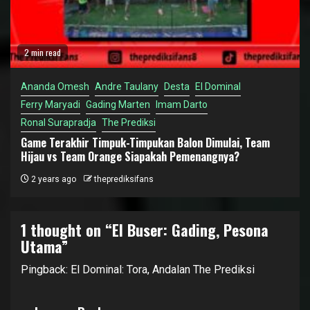
2 min read
Ananda Omesh
Andre Taulany
Desta
El Dominal
Ferry Maryadi
Gading Marten
Imam Darto
Ronal Surapradja
The Prediksi
Game Terakhir Timpuk-Timpukan Balon Dimulai, Team
Hijau vs Team Orange Siapakah Pemenangnya?
2 years ago
theprediksifans
1 thought on “
El Buser: Gading, Pesona
Utama
”
Pingback:
El Dominal: Tora, Andalan The Prediksi