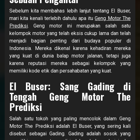
Sebelum kita membahas lebih lanjut tentang El Buser,
mari kita kenali terlebih dahulu apa itu
Geng Motor The
Prediksi
. Geng motor ini merupakan salah satu
kelompok motor yang telah eksis cukup lama dan telah
menjadi bagian penting dari budaya populer di
Indonesia. Mereka dikenal karena kehadiran mereka
yang kuat di dunia balap motor jalanan, tetapi juga
karena reputasi mereka sebagai kelompok yang
memiliki kode etik dan persahabatan yang kuat.
El Buser: Sang Gading di
Tengah Geng Motor The
Prediksi
Salah satu tokoh yang paling mencolok dalam Geng
Motor The Prediksi adalah El Buser, yang sering kali
disebut sebagai Gading. Gading adalah sosok yang