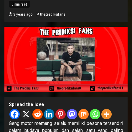
3 min read
3 years ago
theprediksifans
Spread the love
Geng motor memang selalu memiliki pesona tersendiri
dalam budaya populer, dan salah satu yang paling