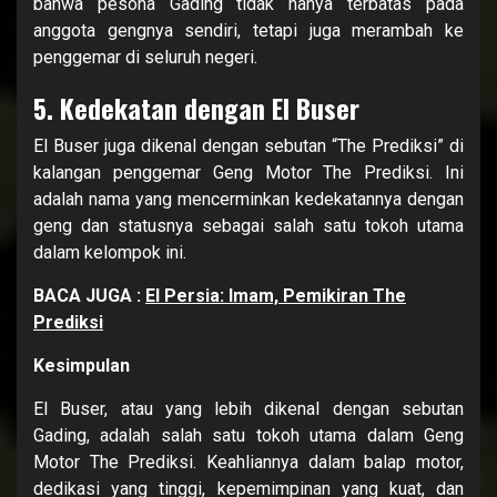
bahwa pesona Gading tidak hanya terbatas pada
anggota gengnya sendiri, tetapi juga merambah ke
penggemar di seluruh negeri.
5. Kedekatan dengan El Buser
El Buser juga dikenal dengan sebutan “The Prediksi” di
kalangan penggemar Geng Motor The Prediksi. Ini
adalah nama yang mencerminkan kedekatannya dengan
geng dan statusnya sebagai salah satu tokoh utama
dalam kelompok ini.
BACA JUGA :
El Persia: Imam, Pemikiran The
Prediksi
Kesimpulan
El Buser, atau yang lebih dikenal dengan sebutan
Gading, adalah salah satu tokoh utama dalam Geng
Motor The Prediksi. Keahliannya dalam balap motor,
dedikasi yang tinggi, kepemimpinan yang kuat, dan