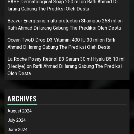
BABE Dermatological Soap 250 ml
on
Raffi Ahmad Di
larang Gabung The Prediksi Oleh Desta
Beaver Energising multi-protection Shampoo 258 ml
on
Raffi Ahmad Di larang Gabung The Prediksi Oleh Desta
Ocean TwoD Drop D3 Vitamini 400 IU 30 ml
on
Raffi
Ahmad Di larang Gabung The Prediksi Oleh Desta
La Roche Posay Retinol B3 Serum 30 ml Hyalu B5 10 ml
(Hediye)
on
Raffi Ahmad Di larang Gabung The Prediksi
Oleh Desta
ARCHIVES
August 2024
July 2024
June 2024