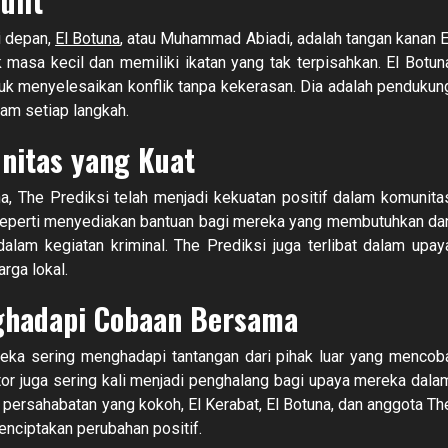
ulit
i depan,
El Botuna
, atau Muhammad Abiadi, adalah tangan kanan E
 masa kecil dan memiliki ikatan yang tak terpisahkan. El Botun
k menyelesaikan konflik tanpa kekerasan. Dia adalah pendukun
lam setiap langkah.
nitas yang Kuat
a, The Prediksi telah menjadi kekuatan positif dalam komunita
 seperti menyediakan bantuan bagi mereka yang membutuhkan da
lam kegiatan kriminal. The Prediksi juga terlibat dalam upay
rga lokal.
ghadapi Cobaan Bersama
ereka sering menghadapi tantangan dari pihak luar yang mencob
r juga sering kali menjadi penghalang bagi upaya mereka dala
persahabatan yang kokoh, El Kerabat, El Botuna, dan anggota Th
enciptakan perubahan positif.