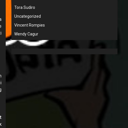
Tora Sudiro
Uncategorized
a
Vincent Rompies
e
i
Wendy Cagur
h
i
g
t
k