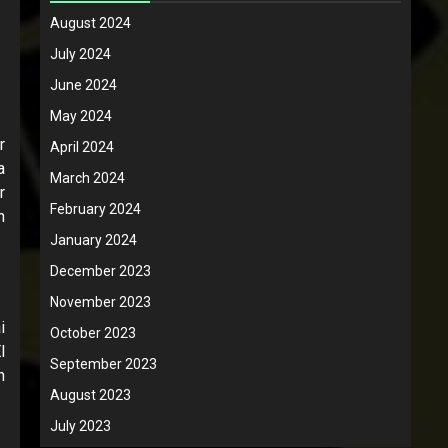
August 2024
July 2024
June 2024
May 2024
r
April 2024
a
March 2024
r
February 2024
n
January 2024
December 2023
November 2023
i
October 2023
l
September 2023
h
August 2023
July 2023