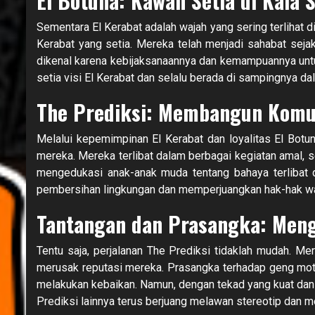
El Botuna: Kawan Setia di Kala S
Sementara El Kerabat adalah wajah yang sering terlihat d
Kerabat yang setia. Mereka telah menjadi sahabat sejak
dikenal karena kebijaksanaannya dan kemampuannya untu
setia visi El Kerabat dan selalu berada di sampingnya da
The Prediksi: Membangun Komu
Melalui kepemimpinan El Kerabat dan loyalitas El Botun
mereka. Mereka terlibat dalam berbagai kegiatan amal,
mengedukasi anak-anak muda tentang bahaya terlibat da
pembersihan lingkungan dan memperjuangkan hak-hak wa
Tantangan dan Prasangka: Men
Tentu saja, perjalanan The Prediksi tidaklah mudah. M
merusak reputasi mereka. Prasangka terhadap geng moto
melakukan kebaikan. Namun, dengan tekad yang kuat dan 
Prediksi lainnya terus berjuang melawan stereotip dan m