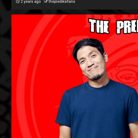
2 years ago
theprediksifans