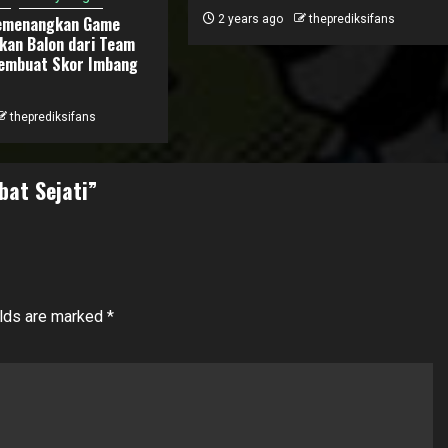
emenangkan Game
2 years ago
theprediksifans
kan Balon dari Team
embuat Skor Imbang
theprediksifans
bat Sejati
”
elds are marked
*