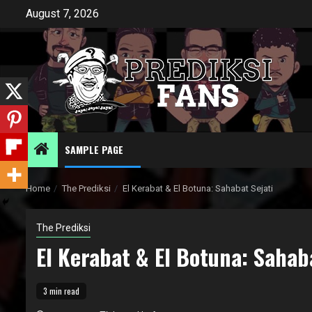
Skip
August 7, 2026
to
content
SAMPLE PAGE
Home
The Prediksi
El Kerabat & El Botuna: Sahabat Sejati
The Prediksi
El Kerabat & El Botuna: Sahab
3 min read