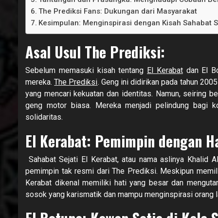
The Prediksi Fans: Dukungan dari Masyarakat
Kesimpulan: Menginspirasi dengan Kisah Sahabat S
Asal Usul The Prediksi:
Sebelum memasuki kisah tentang
El Kerabat
dan El Bo
mereka.
The Prediksi
. Geng ini didirikan pada tahun 20
yang mencari kekuatan dan identitas. Namun, seiring b
geng motor biasa. Mereka menjadi pelindung bagi ko
solidaritas.
El Kerabat: Pemimpin dengan H
Sahabat Sejati El Kerabat, atau nama aslinya Khalid 
pemimpin tak resmi dari The Prediksi. Meskipun memilik
Kerabat dikenal memiliki hati yang besar dan menguta
sosok yang karismatik dan mampu menginspirasi orang lai