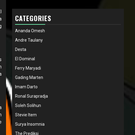
l
CATEGORIES
a
g
Ananda Omesh
Andre Taulany
Desta
El Dominal
s
n
Ferry Maryadi
a
Gading Marten
Imam Darto
Ronal Surapradja
Soleh Solihun
a
m
Stevie Item
e
Surya Insomnia
The Prediksi