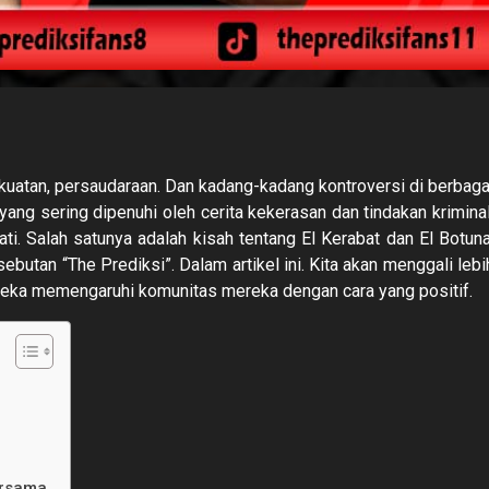
kuatan, persaudaraan. Dan kadang-kadang kontroversi di berbaga
ng sering dipenuhi oleh cerita kekerasan dan tindakan kriminal
i. Salah satunya adalah kisah tentang El Kerabat dan El Botuna
butan “The Prediksi”. Dalam artikel ini. Kita akan menggali lebi
eka memengaruhi komunitas mereka dengan cara yang positif.
ersama