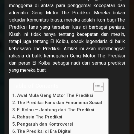
menggema di antara para penggemar kecepatan dan
adrenalin:
Geng Motor The Prediksi
. Mereka bukan
sekadar komunitas biasa; mereka adalah ikon bagi The
Prediksi fans yang tersebar luas di berbagai penjuru.
Kisah ini tidak hanya tentang kecepatan dan mesin,
tetapi juga tentang El Kolbu, sosok legendaris di balik
kebesaran The Prediksi. Artikel ini akan membongkar
rahasia di balik kemegahan Geng Motor The Prediksi
dan peran
El Kolbu
sebagai nadi dari semua prediksi
yang mereka buat.
Table of Contents
Awal Mula Geng Motor The Prediksi
The Prediksi Fans dan Fenomena Sosial
El Kolbu – Jantung dari The Prediksi
Rahasia The Prediksi
Pengaruh dan Kontroversi
The Prediksi di Era Digital