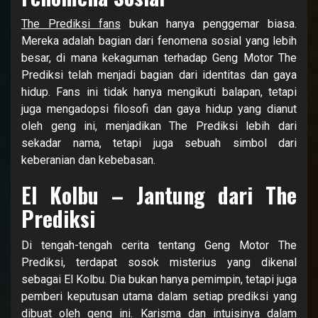
The Prediksi fans
bukan hanya penggemar biasa.
Mereka adalah bagian dari fenomena sosial yang lebih
besar, di mana kekaguman terhadap Geng Motor The
Prediksi telah menjadi bagian dari identitas dan gaya
hidup. Fans ini tidak hanya mengikuti balapan, tetapi
juga mengadopsi filosofi dan gaya hidup yang dianut
oleh geng ini, menjadikan The Prediksi lebih dari
sekadar nama, tetapi juga sebuah simbol dari
keberanian dan kebebasan.
El Kolbu – Jantung dari The
Prediksi
Di tengah-tengah cerita tentang Geng Motor The
Prediksi, terdapat sosok misterius yang dikenal
sebagai El Kolbu. Dia bukan hanya pemimpin, tetapi juga
pemberi keputusan utama dalam setiap prediksi yang
dibuat oleh geng ini. Karisma dan intuisinya dalam