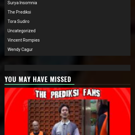
Surya Insomnia
The Prediksi
Tora Sudiro
Uncategorized
Vincent Rompies
Wendy Cagur
YOU MAY HAVE MISSED