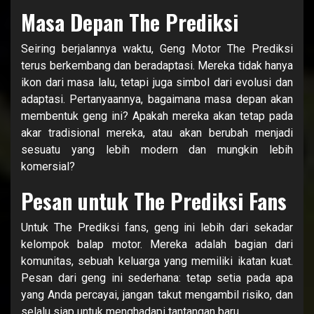
Masa Depan The Prediksi
Seiring berjalannya waktu, Geng Motor The Prediksi
terus berkembang dan beradaptasi. Mereka tidak hanya
ikon dari masa lalu, tetapi juga simbol dari evolusi dan
adaptasi. Pertanyaannya, bagaimana masa depan akan
membentuk geng ini? Apakah mereka akan tetap pada
akar tradisional mereka, atau akan berubah menjadi
sesuatu yang lebih modern dan mungkin lebih
komersial?
Pesan untuk The Prediksi Fans
Untuk The Prediksi fans, geng ini lebih dari sekadar
kelompok balap motor. Mereka adalah bagian dari
komunitas, sebuah keluarga yang memiliki ikatan kuat.
Pesan dari geng ini sederhana: tetap setia pada apa
yang Anda percayai, jangan takut mengambil risiko, dan
selalu siap untuk menghadapi tantangan baru.