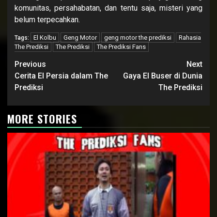
komunitas, persahabatan, dan tentu saja, misteri yang
belum terpecahkan.
El Kolbu
Geng Motor
geng motor the prediksi
Rahasia
Tags:
The Prediksi
The Prediksi
The Prediksi Fans
Continue
Previous
Next
Reading
Cerita El Persia dalam The
Gaya El Buser di Dunia
Prediksi
The Prediksi
MORE STORIES