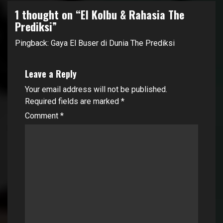
1 thought on “
El Kolbu & Rahasia The
Prediksi
”
Pingback:
Gaya El Buser di Dunia The Prediksi
Leave a Reply
Your email address will not be published.
Required fields are marked
*
Comment
*