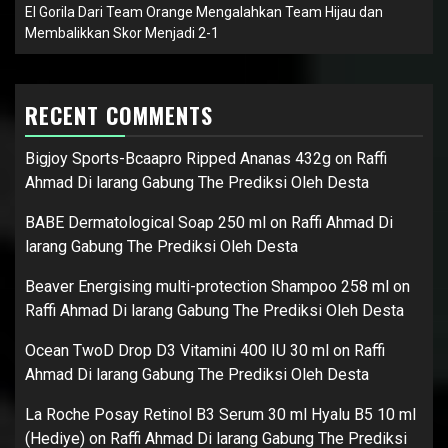
El Gorila Dari Team Orange Mengalahkan Team Hijau dan
Membalikkan Skor Menjadi 2-1
RECENT COMMENTS
Bigjoy Sports-Bcaapro Ripped Ananas 432g
on
Raffi
Ahmad Di larang Gabung The Prediksi Oleh Desta
BABE Dermatological Soap 250 ml
on
Raffi Ahmad Di
larang Gabung The Prediksi Oleh Desta
Beaver Energising multi-protection Shampoo 258 ml
on
Raffi Ahmad Di larang Gabung The Prediksi Oleh Desta
Ocean TwoD Drop D3 Vitamini 400 IU 30 ml
on
Raffi
Ahmad Di larang Gabung The Prediksi Oleh Desta
La Roche Posay Retinol B3 Serum 30 ml Hyalu B5 10 ml
(Hediye)
on
Raffi Ahmad Di larang Gabung The Prediksi