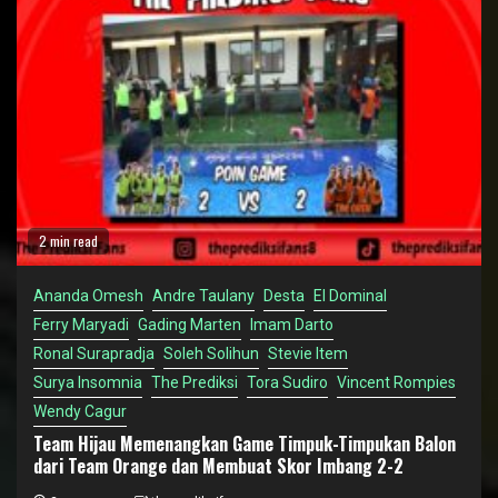
2 min read
Ananda Omesh
Andre Taulany
Desta
El Dominal
Ferry Maryadi
Gading Marten
Imam Darto
Ronal Surapradja
Soleh Solihun
Stevie Item
Surya Insomnia
The Prediksi
Tora Sudiro
Vincent Rompies
Wendy Cagur
Team Hijau Memenangkan Game Timpuk-Timpukan Balon
dari Team Orange dan Membuat Skor Imbang 2-2