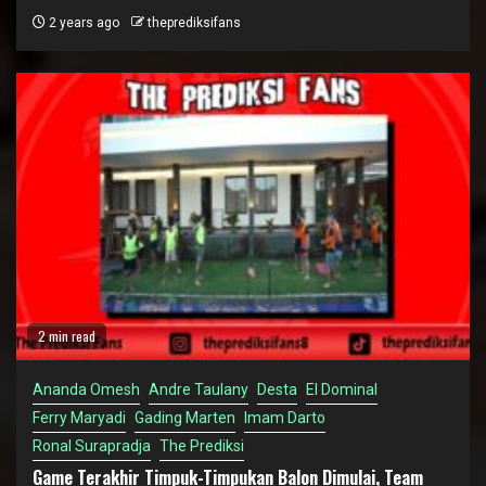
2 years ago
theprediksifans
2 min read
Ananda Omesh
Andre Taulany
Desta
El Dominal
Ferry Maryadi
Gading Marten
Imam Darto
Ronal Surapradja
The Prediksi
Game Terakhir Timpuk-Timpukan Balon Dimulai, Team