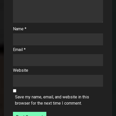
Name
*
Email
*
Website
Save my name, email, and website in this
browser for the next time I comment.