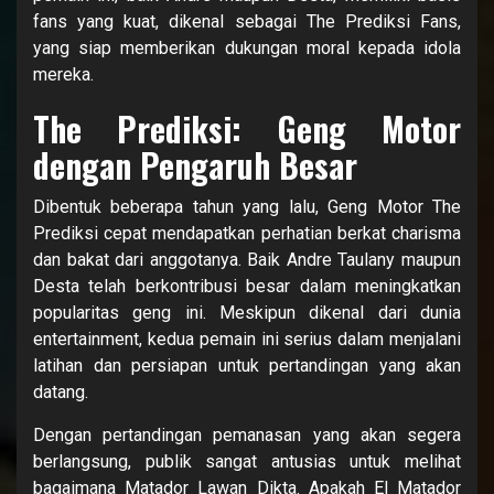
fans yang kuat, dikenal sebagai The Prediksi Fans,
yang siap memberikan dukungan moral kepada idola
mereka.
The Prediksi: Geng Motor
dengan Pengaruh Besar
Dibentuk beberapa tahun yang lalu, Geng Motor The
Prediksi cepat mendapatkan perhatian berkat charisma
dan bakat dari anggotanya. Baik Andre Taulany maupun
Desta telah berkontribusi besar dalam meningkatkan
popularitas geng ini. Meskipun dikenal dari dunia
entertainment, kedua pemain ini serius dalam menjalani
latihan dan persiapan untuk pertandingan yang akan
datang.
Dengan pertandingan pemanasan yang akan segera
berlangsung, publik sangat antusias untuk melihat
bagaimana Matador Lawan Dikta. Apakah El Matador