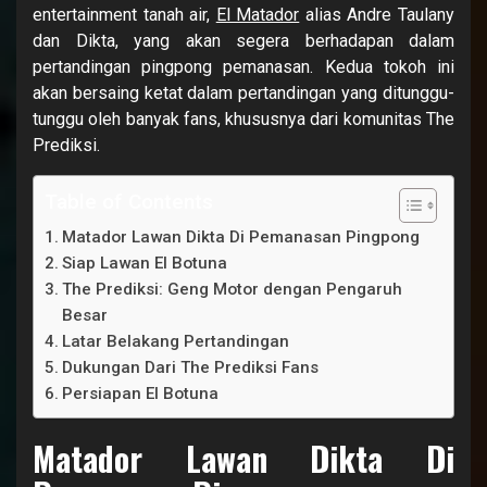
entertainment tanah air,
El Matador
alias Andre Taulany
dan Dikta, yang akan segera berhadapan dalam
pertandingan pingpong pemanasan. Kedua tokoh ini
akan bersaing ketat dalam pertandingan yang ditunggu-
tunggu oleh banyak fans, khususnya dari komunitas The
Prediksi.
Table of Contents
Matador Lawan Dikta Di Pemanasan Pingpong
Siap Lawan El Botuna
The Prediksi: Geng Motor dengan Pengaruh
Besar
Latar Belakang Pertandingan
Dukungan Dari The Prediksi Fans
Persiapan El Botuna
Matador Lawan Dikta Di