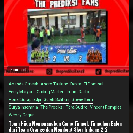
2 min read
Ananda Omesh
Andre Taulany
Desta
El Dominal
Ferry Maryadi
Gading Marten
Imam Darto
Ronal Surapradja
Soleh Solihun
Stevie Item
Surya Insomnia
The Prediksi
Tora Sudiro
Vincent Rompies
Wendy Cagur
Team Hijau Memenangkan Game Timpuk-Timpukan Balon
dari Team Orange dan Membuat Skor Imbang 2-2