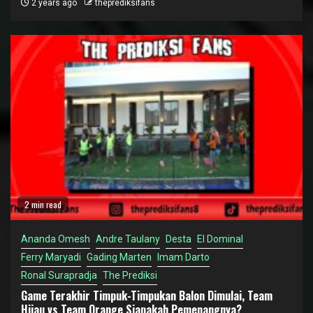
2 years ago
theprediksifans
2 min read
Ananda Omesh
Andre Taulany
Desta
El Dominal
Ferry Maryadi
Gading Marten
Imam Darto
Ronal Surapradja
The Prediksi
Game Terakhir Timpuk-Timpukan Balon Dimulai, Team
Hijau vs Team Orange Siapakah Pemenangnya?