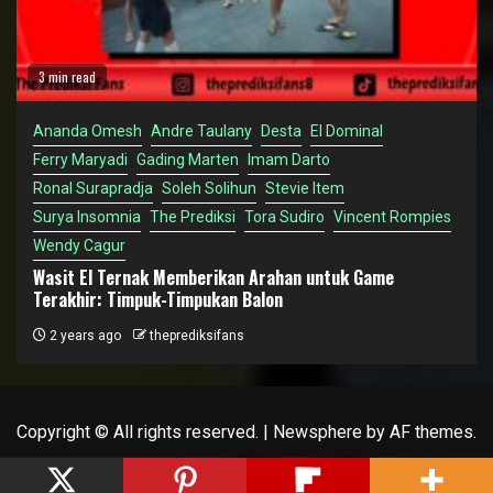
3 min read
Ananda Omesh
Andre Taulany
Desta
El Dominal
Ferry Maryadi
Gading Marten
Imam Darto
Ronal Surapradja
Soleh Solihun
Stevie Item
Surya Insomnia
The Prediksi
Tora Sudiro
Vincent Rompies
Wendy Cagur
Wasit El Ternak Memberikan Arahan untuk Game
Terakhir: Timpuk-Timpukan Balon
2 years ago
theprediksifans
Copyright © All rights reserved.
|
Newsphere
by AF themes.