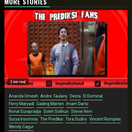
MORE STORIES
3 min read
Ananda Omesh
Andre Taulany
Desta
El Dominal
Ferry Maryadi
Gading Marten
Imam Darto
Ronal Surapradja
Soleh Solihun
Stevie Item
Surya Insomnia
The Prediksi
Tora Sudiro
Vincent Rompies
Wendy Cagur