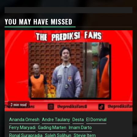
YOU MAY HAVE MISSED
3 min read
Ananda Omesh
Andre Taulany
Desta
El Dominal
Ferry Maryadi
Gading Marten
Imam Darto
Ronal Surapradja
Soleh Solihun
Stevie Item