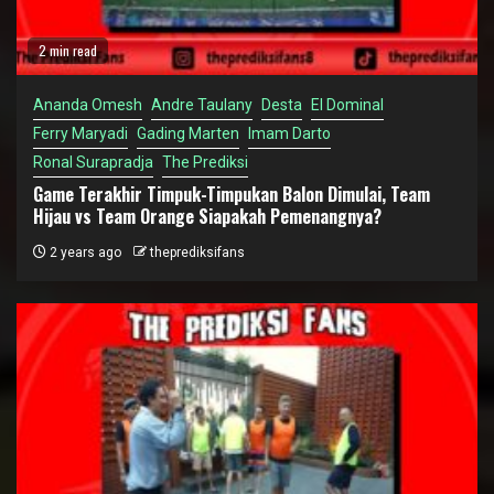
2 min read
Ananda Omesh
Andre Taulany
Desta
El Dominal
Ferry Maryadi
Gading Marten
Imam Darto
Ronal Surapradja
The Prediksi
Game Terakhir Timpuk-Timpukan Balon Dimulai, Team
Hijau vs Team Orange Siapakah Pemenangnya?
2 years ago
theprediksifans