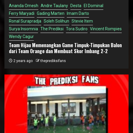
Ananda Omesh
Andre Taulany
Desta
El Dominal
Ferry Maryadi
Gading Marten
Imam Darto
Ronal Surapradja
Soleh Solihun
Stevie Item
Surya Insomnia
The Prediksi
Tora Sudiro
Vincent Rompies
Wendy Cagur
Team Hijau Memenangkan Game Timpuk-Timpukan Balon
dari Team Orange dan Membuat Skor Imbang 2-2
2 years ago
theprediksifans