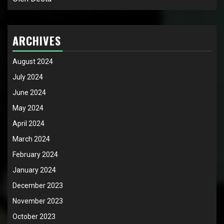
ARCHIVES
August 2024
July 2024
June 2024
May 2024
April 2024
March 2024
February 2024
January 2024
December 2023
November 2023
October 2023