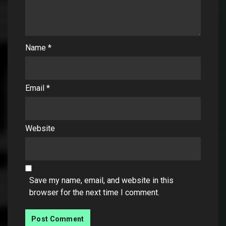
Name
*
Email
*
Website
Save my name, email, and website in this
browser for the next time I comment.