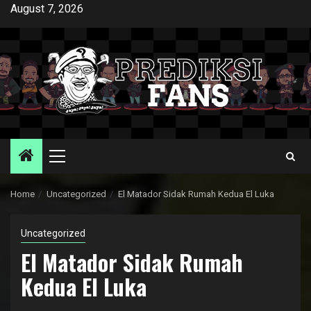
Skip
August 7, 2026
to
content
Primary
Menu
Home
Uncategorized
El Matador Sidak Rumah Kedua El Luka
Uncategorized
El Matador Sidak Rumah
Kedua El Luka