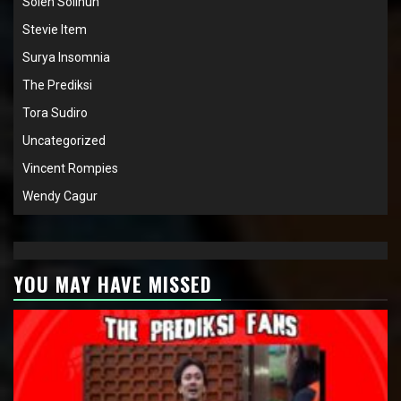
Soleh Solihun
Stevie Item
Surya Insomnia
The Prediksi
Tora Sudiro
Uncategorized
Vincent Rompies
Wendy Cagur
YOU MAY HAVE MISSED