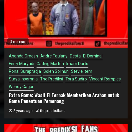
3 min read
Ananda Omesh
Andre Taulany
Desta
El Dominal
Ferry Maryadi
Gading Marten
Imam Darto
Ronal Surapradja
Soleh Solihun
Stevie Item
Surya Insomnia
The Prediksi
Tora Sudiro
Vincent Rompies
Wendy Cagur
Extra Game: Wasit El Ternak Memberikan Arahan untuk
Game Penentuan Pemenang
2 years ago
theprediksifans