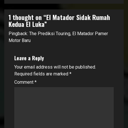
1 thought on “
El Matador Sidak Rumah
Kedua El Luka
”
Pingback:
The Prediksi Touring, El Matador Pamer
Motor Baru
Leave a Reply
Your email address will not be published.
Required fields are marked
*
Comment
*