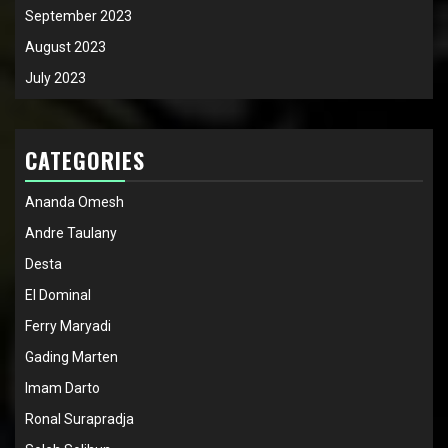
September 2023
August 2023
July 2023
CATEGORIES
Ananda Omesh
Andre Taulany
Desta
El Dominal
Ferry Maryadi
Gading Marten
Imam Darto
Ronal Surapradja