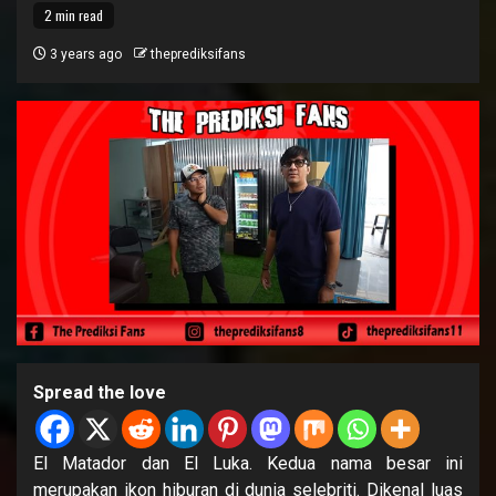
2 min read
3 years ago
theprediksifans
Spread the love
El Matador dan El Luka. Kedua nama besar ini
merupakan ikon hiburan di dunia selebriti. Dikenal luas