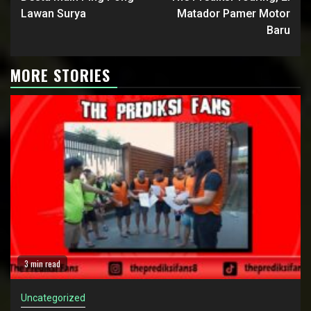
Reading
Lawan Surya
Matador Pamer Motor
Baru
MORE STORIES
3 min read
Uncategorized