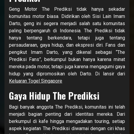
Geng Motor The Prediksi tidak hanya sekadar
komunitas motor biasa. Didirikan oleh Sisi Lain Imam
Darto, geng ini segera menjadi salah satu komunitas
paling berpengaruh di Indonesia. The Prediksi tidak
hanya tentang berkendara, tetapi juga tentang
persaudaraan, gaya hidup, dan ekspresi diri. Fans dan
pengikut Imam Darto, yang dikenal sebagai “The
Prediksi Fans”, berkumpul bukan hanya karena minat
mereka pada motor, tetapi juga karena mengagumi gaya
hidup yang dipromosikan oleh Darto. Di lansir dari
Keluaran Togel Singapore
Gaya Hidup The Prediksi
Bagi banyak anggota The Prediksi, komunitas ini telah
menjadi bagian penting dari identitas mereka. Dari
berkumpul di kafe hingga mengadakan touring, setiap
aspek kegiatan The Prediksi diwarnai dengan ciri khas