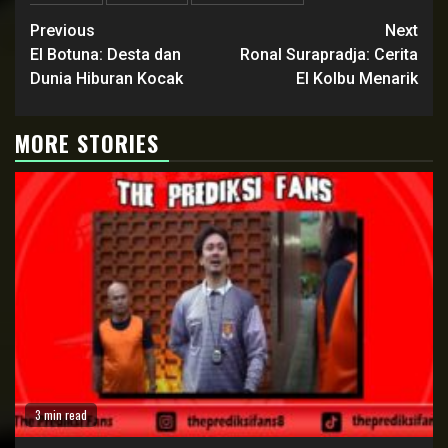
Continue
Previous
Next
Reading
El Botuna: Desta dan
Ronal Surapradja: Cerita
Dunia Hiburan Kocak
El Kolbu Menarik
MORE STORIES
3 min read