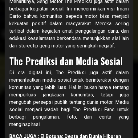
Menariknya, Geng Motor The Prediksi juga aktif dalam
berbagai kegiatan sosial. Ini mencerminkan visi Imam
Darto bahwa komunitas sepeda motor bisa menjadi
kekuatan positif dalam masyarakat. Mereka sering
terlibat dalam kegiatan amal, penggalangan dana, dan
edukasi keselamatan berkendara, menunjukkan sisi lain
dari stereotip geng motor yang seringkali negatif.
The Prediksi dan Media Sosial
Di era digital ini, The Prediksi juga aktif dalam
memanfaatkan media sosial untuk berinteraksi dengan
komunitas yang lebih luas. Hal ini bukan hanya tentang
memperluas jangkauan komunitas, tetapi juga
mengubah persepsi publik tentang dunia motor. Media
sosial menjadi wadah bagi The Prediksi Fans untuk
berbagi pengalaman, foto, dan cerita yang
menginspirasi.
BACA JUGA :
El Botuna: Desta dan Dunia Hiburan