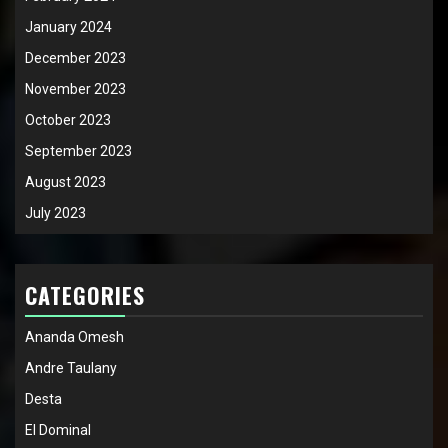
January 2024
December 2023
November 2023
October 2023
September 2023
August 2023
July 2023
CATEGORIES
Ananda Omesh
Andre Taulany
Desta
El Dominal