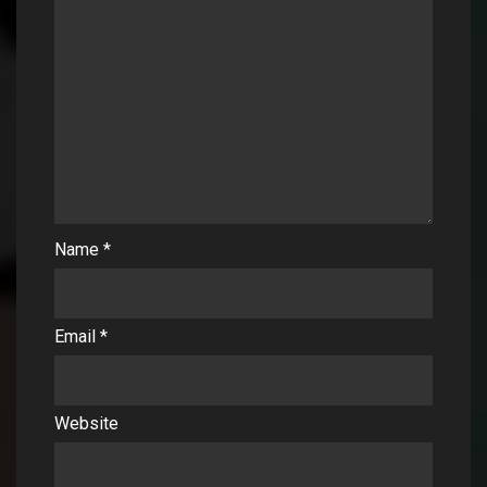
Name
*
Email
*
Website