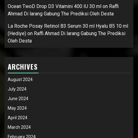
Ocean TwoD Drop D3 Vitamini 400 IU 30 ml
on
Raffi
Ahmad Di larang Gabung The Prediksi Oleh Desta
La Roche Posay Retinol B3 Serum 30 ml Hyalu B5 10 ml
(Hediye)
on
Raffi Ahmad Di larang Gabung The Prediksi
Oleh Desta
ARCHIVES
August 2024
July 2024
June 2024
May 2024
April 2024
March 2024
February 2024