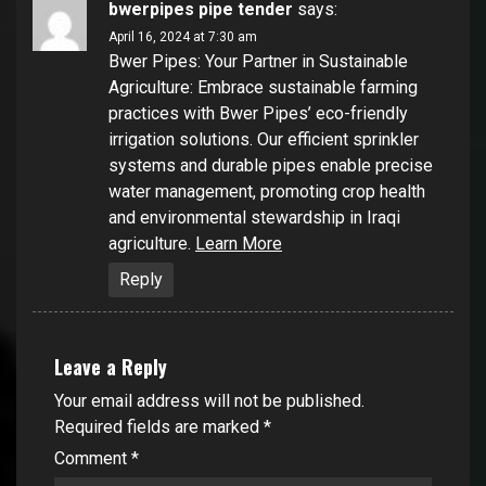
bwerpipes pipe tender
says:
April 16, 2024 at 7:30 am
Bwer Pipes: Your Partner in Sustainable
Agriculture: Embrace sustainable farming
practices with Bwer Pipes’ eco-friendly
irrigation solutions. Our efficient sprinkler
systems and durable pipes enable precise
water management, promoting crop health
and environmental stewardship in Iraqi
agriculture.
Learn More
Reply
Leave a Reply
Your email address will not be published.
Required fields are marked
*
Comment
*