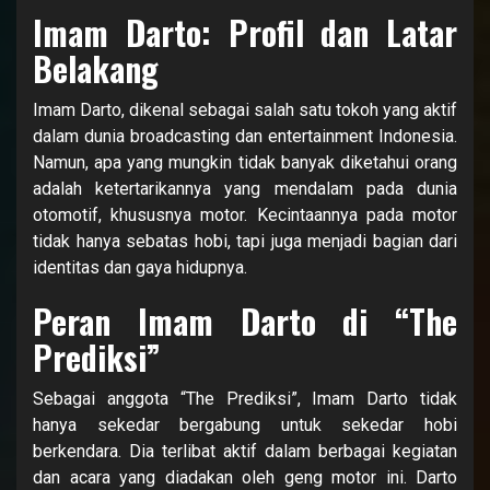
Imam Darto: Profil dan Latar
Belakang
Imam Darto, dikenal sebagai salah satu tokoh yang aktif
dalam dunia broadcasting dan entertainment Indonesia.
Namun, apa yang mungkin tidak banyak diketahui orang
adalah ketertarikannya yang mendalam pada dunia
otomotif, khususnya motor. Kecintaannya pada motor
tidak hanya sebatas hobi, tapi juga menjadi bagian dari
identitas dan gaya hidupnya.
Peran Imam Darto di “The
Prediksi”
Sebagai anggota “The Prediksi”, Imam Darto tidak
hanya sekedar bergabung untuk sekedar hobi
berkendara. Dia terlibat aktif dalam berbagai kegiatan
dan acara yang diadakan oleh geng motor ini. Darto