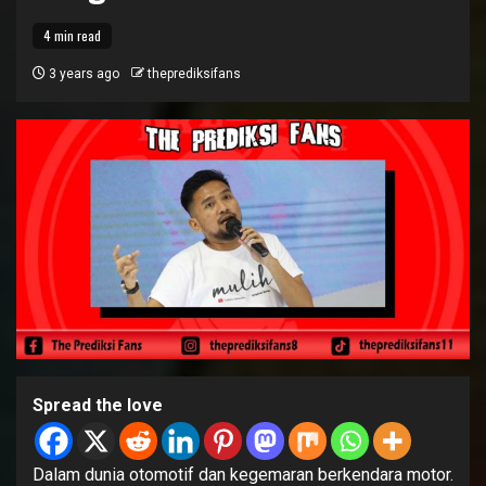
4 min read
3 years ago
theprediksifans
Spread the love
Dalam dunia otomotif dan kegemaran berkendara motor.