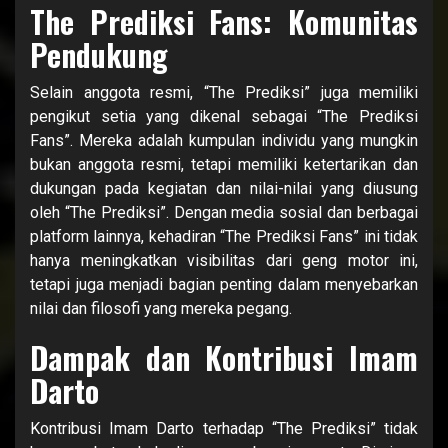
The Prediksi Fans: Komunitas
Pendukung
Selain anggota resmi, “The Prediksi” juga memiliki
pengikut setia yang dikenal sebagai “The Prediksi
Fans”. Mereka adalah kumpulan individu yang mungkin
bukan anggota resmi, tetapi memiliki ketertarikan dan
dukungan pada kegiatan dan nilai-nilai yang diusung
oleh “The Prediksi”. Dengan media sosial dan berbagai
platform lainnya, kehadiran “The Prediksi Fans” ini tidak
hanya meningkatkan visibilitas dari geng motor ini,
tetapi juga menjadi bagian penting dalam menyebarkan
nilai dan filosofi yang mereka pegang.
Dampak dan Kontribusi Imam
Darto
Kontribusi Imam Darto terhadap “The Prediksi” tidak