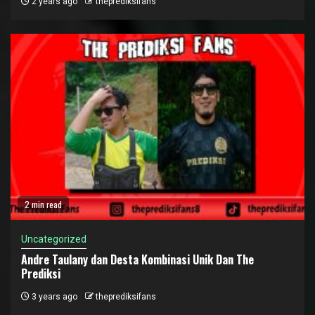
2 years ago
theprediksifans
2 min read
Uncategorized
Andre Taulany dan Desta Kombinasi Unik Dan The
Prediksi
3 years ago
theprediksifans