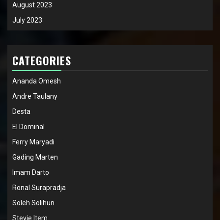
August 2023
July 2023
CATEGORIES
Ananda Omesh
Andre Taulany
Desta
El Dominal
Ferry Maryadi
Gading Marten
Imam Darto
Ronal Surapradja
Soleh Solihun
Stevie Item