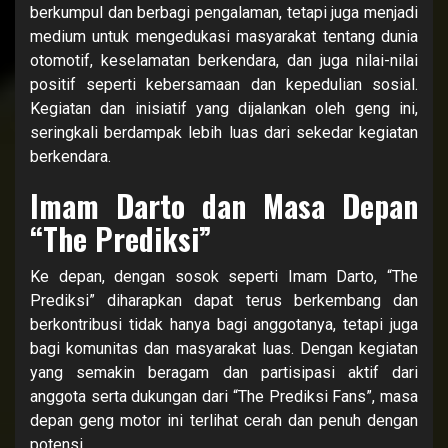
berkumpul dan berbagi pengalaman, tetapi juga menjadi
medium untuk mengedukasi masyarakat tentang dunia
otomotif, keselamatan berkendara, dan juga nilai-nilai
positif seperti kebersamaan dan kepedulian sosial.
Kegiatan dan inisiatif yang dijalankan oleh geng ini,
seringkali berdampak lebih luas dari sekedar kegiatan
berkendara.
Imam Darto dan Masa Depan
“The Prediksi”
Ke depan, dengan sosok seperti Imam Darto, “The
Prediksi” diharapkan dapat terus berkembang dan
berkontribusi tidak hanya bagi anggotanya, tetapi juga
bagi komunitas dan masyarakat luas. Dengan kegiatan
yang semakin beragam dan partisipasi aktif dari
anggota serta dukungan dari “The Prediksi Fans”, masa
depan geng motor ini terlihat cerah dan penuh dengan
potensi.