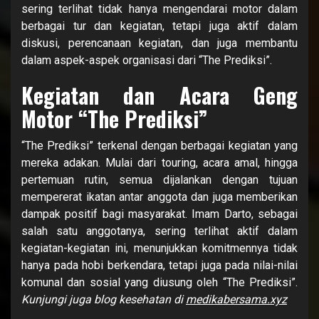
sering terlihat tidak hanya mengendarai motor dalam
berbagai tur dan kegiatan, tetapi juga aktif dalam
diskusi, perencanaan kegiatan, dan juga membantu
dalam aspek-aspek organisasi dari “The Prediksi”.
Kegiatan dan Acara Geng
Motor “The Prediksi”
“The Prediksi” terkenal dengan berbagai kegiatan yang
mereka adakan. Mulai dari touring, acara amal, hingga
pertemuan rutin, semua dijalankan dengan tujuan
mempererat ikatan antar anggota dan juga memberikan
dampak positif bagi masyarakat. Imam Darto, sebagai
salah satu anggotanya, sering terlihat aktif dalam
kegiatan-kegiatan ini, menunjukkan komitmennya tidak
hanya pada hobi berkendara, tetapi juga pada nilai-nilai
komunal dan sosial yang diusung oleh “The Prediksi”.
Kunjungi juga blog kesehatan di
medikabersama.xyz