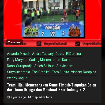
2 min read
Ananda Omesh
Andre Taulany
Desta
El Dominal
Ferry Maryadi
Gading Marten
Imam Darto
Ronal Surapradja
Soleh Solihun
Stevie Item
Surya Insomnia
The Prediksi
Tora Sudiro
Vincent Rompies
Wendy Cagur
Team Hijau Memenangkan Game Timpuk-Timpukan Balon
dari Team Orange dan Membuat Skor Imbang 2-2
2 years ago
theprediksifans