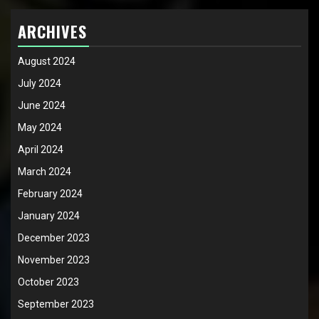
ARCHIVES
August 2024
July 2024
June 2024
May 2024
April 2024
March 2024
February 2024
January 2024
December 2023
November 2023
October 2023
September 2023