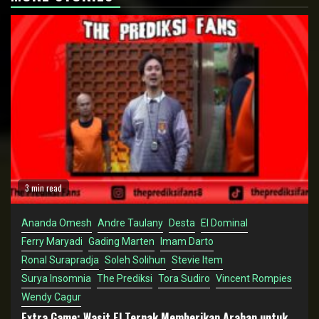
3 min read
Ananda Omesh
Andre Taulany
Desta
El Dominal
Ferry Maryadi
Gading Marten
Imam Darto
Ronal Surapradja
Soleh Solihun
Stevie Item
Surya Insomnia
The Prediksi
Tora Sudiro
Vincent Rompies
Wendy Cagur
Extra Game: Wasit El Ternak Memberikan Arahan untuk