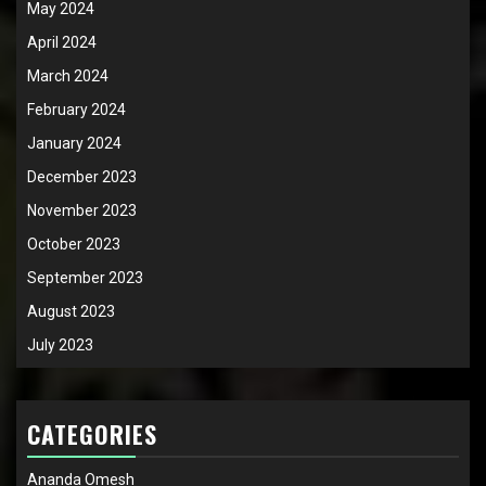
May 2024
April 2024
March 2024
February 2024
January 2024
December 2023
November 2023
October 2023
September 2023
August 2023
July 2023
CATEGORIES
Ananda Omesh