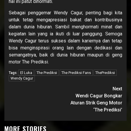
hal ini patut dihormati.
Sebagai penggemar Wendy Cagur, penting bagi kita
untuk tetap mengapresiasi bakat dan kontribusinya
dalam dunia hiburan. Sambil menghormati minat dan
kegiatan lain yang ia ikuti di luar panggung. Semoga
Wendy Cagur terus sukses dalam kariernya dan tetap
bisa menginspirasi orang lain dengan dedikasi dan
semangatnya, baik di dunia hiburan maupun di geng
motor The Prediksi.
El Luka
The Prediksi
The Prediksi Fans
ThePrediksi
Tags:
Wendy Cagur
Continue
Next
Reading
Wendi Cagur Bongkar
Aturan Strik Geng Motor
‘The Prediksi’
MORE STORIES