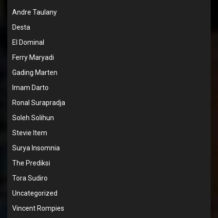
Andre Taulany
Desta
El Dominal
Ferry Maryadi
Gading Marten
Imam Darto
Ronal Surapradja
Soleh Solihun
Stevie Item
Surya Insomnia
The Prediksi
Tora Sudiro
Uncategorized
Vincent Rompies