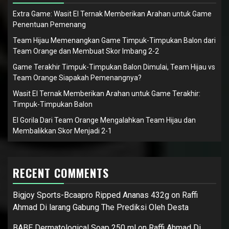
Extra Game: Wasit El Ternak Memberikan Arahan untuk Game
Penentuan Pemenang
Team Hijau Memenangkan Game Timpuk-Timpukan Balon dari
Team Orange dan Membuat Skor Imbang 2-2
Game Terakhir Timpuk-Timpukan Balon Dimulai, Team Hijau vs
Team Orange Siapakah Pemenangnya?
Wasit El Ternak Memberikan Arahan untuk Game Terakhir:
Timpuk-Timpukan Balon
El Gorila Dari Team Orange Mengalahkan Team Hijau dan
Membalikkan Skor Menjadi 2-1
RECENT COMMENTS
Bigjoy Sports-Bcaapro Ripped Ananas 432g
on
Raffi
Ahmad Di larang Gabung The Prediksi Oleh Desta
BABE Dermatological Soap 250 ml
on
Raffi Ahmad Di