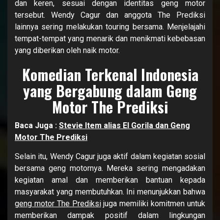
dan keren, sesuai dengan identitas geng motor
tersebut. Wendy Cagur dan anggota The Prediksi
lainnya sering melakukan touring bersama. Menjelajahi
tempat-tempat yang menarik dan menikmati kebebasan
yang diberikan oleh naik motor.
Komedian Terkenal Indonesia
yang Bergabung dalam Geng
Motor The Prediksi
Baca Juga :
Stevie Item alias El Gorila dan Geng
Motor The Prediksi
Selain itu, Wendy Cagur juga aktif dalam kegiatan sosial
bersama geng motornya. Mereka sering mengadakan
kegiatan amal dan memberikan bantuan kepada
masyarakat yang membutuhkan. Ini menunjukkan bahwa
geng motor The Prediksi
juga memiliki komitmen untuk
memberikan dampak positif dalam lingkungan