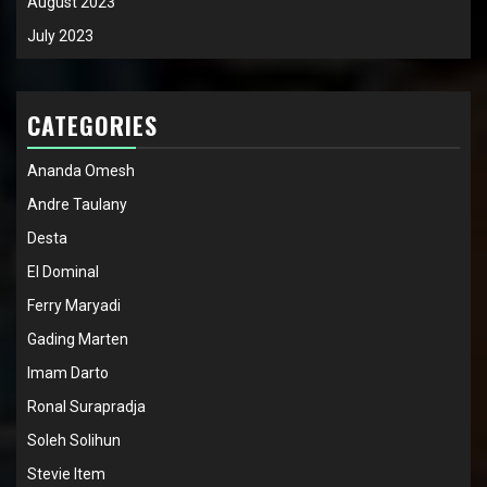
August 2023
July 2023
CATEGORIES
Ananda Omesh
Andre Taulany
Desta
El Dominal
Ferry Maryadi
Gading Marten
Imam Darto
Ronal Surapradja
Soleh Solihun
Stevie Item