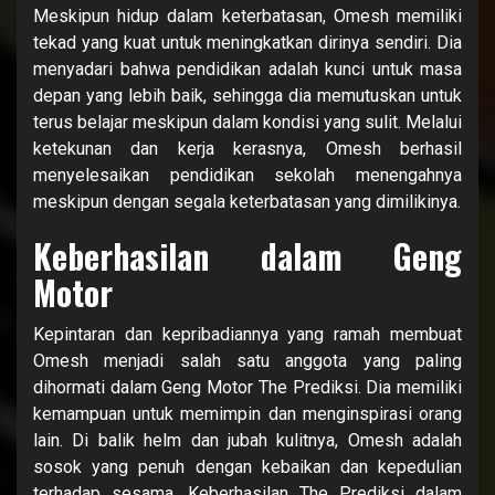
Meskipun hidup dalam keterbatasan, Omesh memiliki
tekad yang kuat untuk meningkatkan dirinya sendiri. Dia
menyadari bahwa pendidikan adalah kunci untuk masa
depan yang lebih baik, sehingga dia memutuskan untuk
terus belajar meskipun dalam kondisi yang sulit. Melalui
ketekunan dan kerja kerasnya, Omesh berhasil
menyelesaikan pendidikan sekolah menengahnya
meskipun dengan segala keterbatasan yang dimilikinya.
Keberhasilan dalam Geng
Motor
Kepintaran dan kepribadiannya yang ramah membuat
Omesh menjadi salah satu anggota yang paling
dihormati dalam Geng Motor The Prediksi. Dia memiliki
kemampuan untuk memimpin dan menginspirasi orang
lain. Di balik helm dan jubah kulitnya, Omesh adalah
sosok yang penuh dengan kebaikan dan kepedulian
terhadap sesama. Keberhasilan The Prediksi dalam