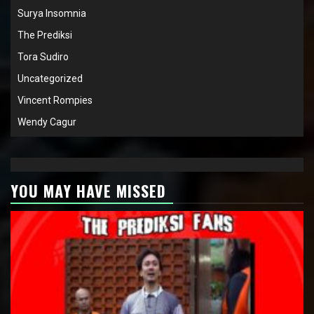
Surya Insomnia
The Prediksi
Tora Sudiro
Uncategorized
Vincent Rompies
Wendy Cagur
YOU MAY HAVE MISSED