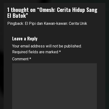
1 thought on “
Omesh: Cerita Hidup Sang
El Batok
”
Pingback:
El Pipi dan Kawan-kawan: Cerita Unik
Leave a Reply
Your email address will not be published.
Required fields are marked
*
Comment
*