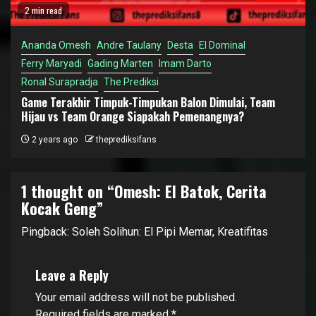
2 min read
Ananda Omesh
Andre Taulany
Desta
El Dominal
Ferry Maryadi
Gading Marten
Imam Darto
Ronal Surapradja
The Prediksi
Game Terakhir Timpuk-Timpukan Balon Dimulai, Team
Hijau vs Team Orange Siapakah Pemenangnya?
2 years ago
theprediksifans
1 thought on “
Omesh: El Batok, Cerita
Kocak Geng
”
Pingback:
Soleh Solihun: El Pipi Memar, Kreatifitas
Leave a Reply
Your email address will not be published.
Required fields are marked
*