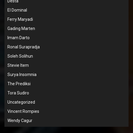
Desta
El Dominal
Ferry Maryadi
Gading Marten
Imam Darto
Ronal Surapradja
Soleh Solihun
Stevie Item
Surya Insomnia
The Prediksi
Tora Sudiro
Uncategorized
Vincent Rompies
Wendy Cagur