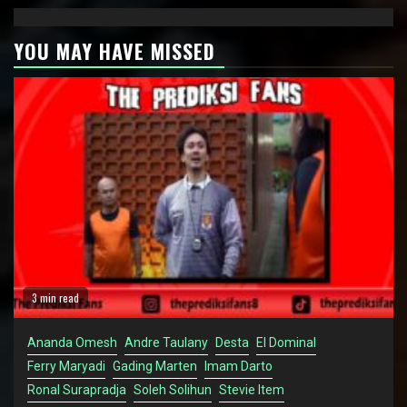
YOU MAY HAVE MISSED
3 min read
Ananda Omesh
Andre Taulany
Desta
El Dominal
Ferry Maryadi
Gading Marten
Imam Darto
Ronal Surapradja
Soleh Solihun
Stevie Item