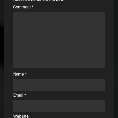
Comment
*
Name
*
Email
*
Website