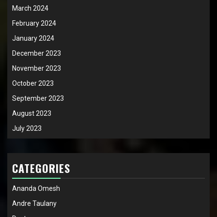
March 2024
February 2024
January 2024
December 2023
November 2023
October 2023
September 2023
August 2023
July 2023
CATEGORIES
Ananda Omesh
Andre Taulany