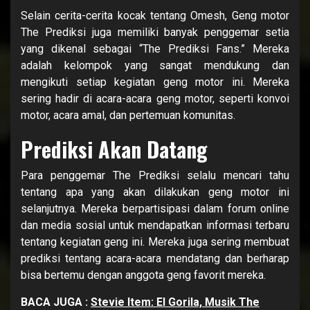
Selain cerita-cerita kocak tentang Omesh, Geng motor
The Prediksi juga memiliki banyak penggemar setia
yang dikenal sebagai “The Prediksi Fans.” Mereka
adalah kelompok yang sangat mendukung dan
mengikuti setiap kegiatan geng motor ini. Mereka
sering hadir di acara-acara geng motor, seperti konvoi
motor, acara amal, dan pertemuan komunitas.
Prediksi Akan Datang
Para penggemar The Prediksi selalu mencari tahu
tentang apa yang akan dilakukan geng motor ini
selanjutnya. Mereka berpartisipasi dalam forum online
dan media sosial untuk mendapatkan informasi terbaru
tentang kegiatan geng ini. Mereka juga sering membuat
prediksi tentang acara-acara mendatang dan berharap
bisa bertemu dengan anggota geng favorit mereka.
BACA JUGA :
Stevie Item: El Gorila, Musik The