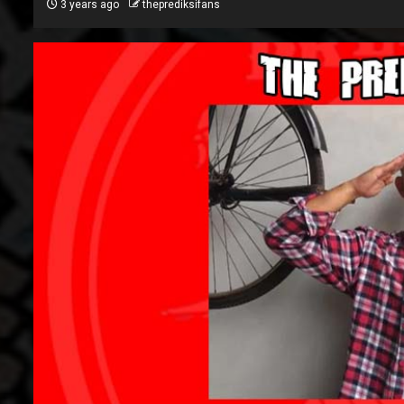
3 years ago
theprediksifans