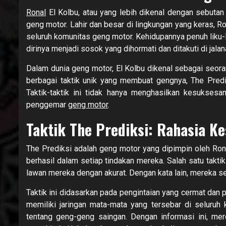
Ronal
El Kolbu, atau yang lebih dikenal dengan sebutan 
geng motor. Lahir dan besar di lingkungan yang keras, R
seluruh komunitas geng motor. Kehidupannya penuh liku-
dirinya menjadi sosok yang dihormati dan ditakuti di jalan
Dalam dunia geng motor, El Kolbu dikenal sebagai seora
berbagai taktik unik yang membuat gengnya, The Predi
Taktik-taktik ini tidak hanya menghasilkan kesuksesa
penggemar
geng motor
.
Taktik The Prediksi: Rahasia K
The Prediksi adalah geng motor yang dipimpin oleh Ronal
berhasil dalam setiap tindakan mereka. Salah satu tak
lawan mereka dengan akurat. Dengan kata lain, mereka se
Taktik ini didasarkan pada pengintaian yang cermat da
memiliki jaringan mata-mata yang tersebar di seluru
tentang geng-geng saingan. Dengan informasi ini, me