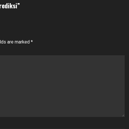
rediksi
”
elds are marked
*