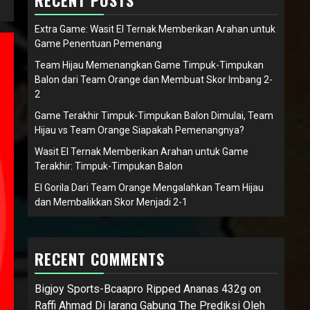
RECENT POSTS
Extra Game: Wasit El Ternak Memberikan Arahan untuk
Game Penentuan Pemenang
Team Hijau Memenangkan Game Timpuk-Timpukan
Balon dari Team Orange dan Membuat Skor Imbang 2-
2
Game Terakhir Timpuk-Timpukan Balon Dimulai, Team
Hijau vs Team Orange Siapakah Pemenangnya?
Wasit El Ternak Memberikan Arahan untuk Game
Terakhir: Timpuk-Timpukan Balon
El Gorila Dari Team Orange Mengalahkan Team Hijau
dan Membalikkan Skor Menjadi 2-1
RECENT COMMENTS
Bigjoy Sports-Bcaapro Ripped Ananas 432g
on
Raffi Ahmad Di larang Gabung The Prediksi Oleh