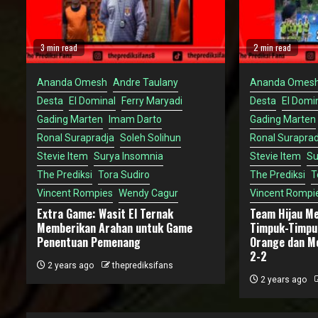
3 min read
2 min read
Ananda Omesh
Andre Taulany
Ananda Omes
Desta
El Dominal
Ferry Maryadi
Desta
El Domi
Gading Marten
Imam Darto
Gading Marten
Ronal Surapradja
Soleh Solihun
Ronal Suraprad
Stevie Item
Surya Insomnia
Stevie Item
Su
The Prediksi
Tora Sudiro
The Prediksi
T
Vincent Rompies
Wendy Cagur
Vincent Rompi
Extra Game: Wasit El Ternak
Team Hijau M
Memberikan Arahan untuk Game
Timpuk-Timpu
Penentuan Pemenang
Orange dan M
2-2
2 years ago
theprediksifans
2 years ago