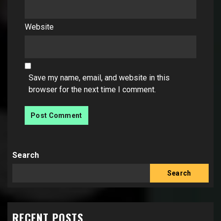
Website
Save my name, email, and website in this
browser for the next time I comment.
Search
Search
RECENT POSTS