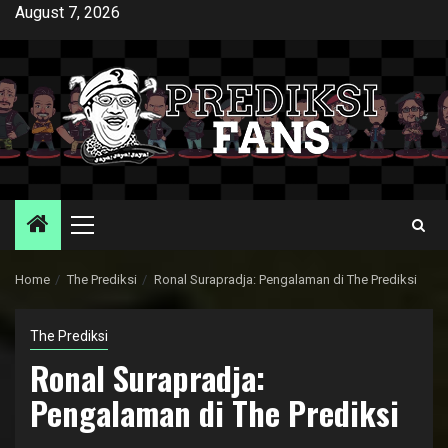
Skip
August 7, 2026
to
content
Primary
Menu
Home
The Prediksi
Ronal Surapradja: Pengalaman di The Prediksi
The Prediksi
Ronal Surapradja:
Pengalaman di The Prediksi