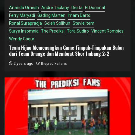
Ananda Omesh
Andre Taulany
Desta
El Dominal
Ferry Maryadi
Gading Marten
Imam Darto
Ronal Surapradja
Soleh Solihun
Stevie Item
Surya Insomnia
The Prediksi
Tora Sudiro
Vincent Rompies
Wendy Cagur
Team Hijau Memenangkan Game Timpuk-Timpukan Balon
dari Team Orange dan Membuat Skor Imbang 2-2
2 years ago
theprediksifans