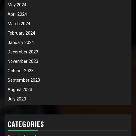
May 2024
April 2024
March 2024
February 2024
January 2024
December 2023
November 2023
October 2023
September 2023
August 2023
July 2023
CATEGORIES