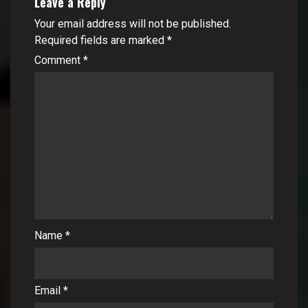
Leave a Reply
Your email address will not be published.
Required fields are marked
*
Comment
*
Name
*
Email
*