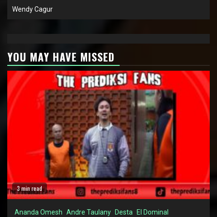
Wendy Cagur
YOU MAY HAVE MISSED
3 min read
Ananda Omesh
Andre Taulany
Desta
El Dominal