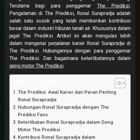
Terutama bagi para penggemar
The Prediksi
.
Pengalaman di The Prediksi, Ronal Surapradja adalah
salah satu sosok yang telah memberikan kontribusi
besar dalam industri hiburan tanah air. Khususnya dalam
jagat The Prediksi. Artikel ini akan mengulas lebih
dalam mengenai perjalanan karier Ronal Surapradja di
The Prediksi. Hubungannya dengan para penggemar
The Prediksi. Dan bagaimana keterlibatannya dalam
geng motor The Prediksi
.
Table of Contents
The Prediksi: Awal Karier dan Peran Penting
Ronal Surapradja
Hubungan Ronal Surapradja dengan The
Prediksi Fans
Keterlibatan Ronal Surapradja dalam Geng
Motor The Prediksi
Kontribusi Ronal Surapradja dalam