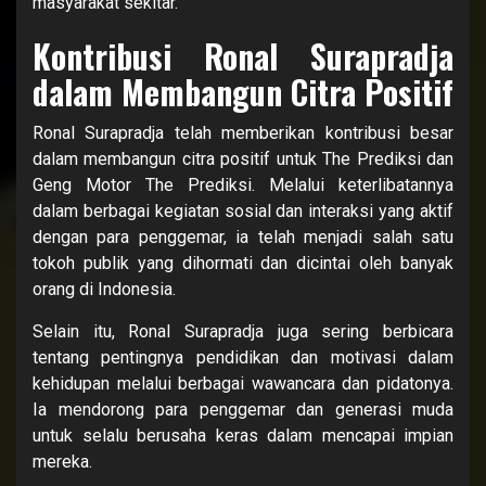
masyarakat sekitar.
Kontribusi Ronal Surapradja
dalam Membangun Citra Positif
Ronal Surapradja telah memberikan kontribusi besar
dalam membangun citra positif untuk The Prediksi dan
Geng Motor The Prediksi. Melalui keterlibatannya
dalam berbagai kegiatan sosial dan interaksi yang aktif
dengan para penggemar, ia telah menjadi salah satu
tokoh publik yang dihormati dan dicintai oleh banyak
orang di Indonesia.
Selain itu, Ronal Surapradja juga sering berbicara
tentang pentingnya pendidikan dan motivasi dalam
kehidupan melalui berbagai wawancara dan pidatonya.
Ia mendorong para penggemar dan generasi muda
untuk selalu berusaha keras dalam mencapai impian
mereka.