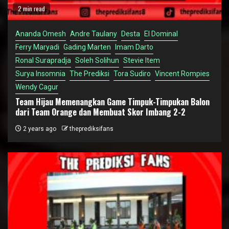
2 min read
Ananda Omesh
Andre Taulany
Desta
El Dominal
Ferry Maryadi
Gading Marten
Imam Darto
Ronal Surapradja
Soleh Solihun
Stevie Item
Surya Insomnia
The Prediksi
Tora Sudiro
Vincent Rompies
Wendy Cagur
Team Hijau Memenangkan Game Timpuk-Timpukan Balon
dari Team Orange dan Membuat Skor Imbang 2-2
2 years ago
theprediksifans