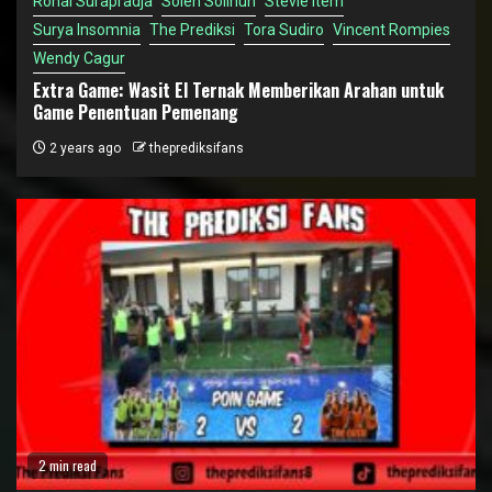
Ronal Surapradja
Soleh Solihun
Stevie Item
Surya Insomnia
The Prediksi
Tora Sudiro
Vincent Rompies
Wendy Cagur
Extra Game: Wasit El Ternak Memberikan Arahan untuk
Game Penentuan Pemenang
2 years ago
theprediksifans
2 min read