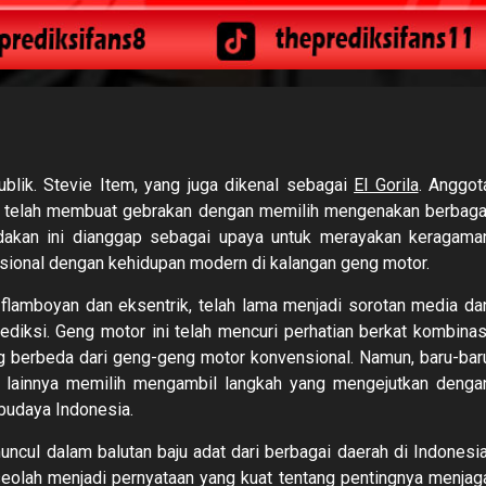
lik. Stevie Item, yang juga dikenal sebagai
El Gorila
. Anggot
” telah membuat gebrakan dengan memilih mengenakan berbaga
indakan ini dianggap sebagai upaya untuk merayakan keragama
sional dengan kehidupan modern di kalangan geng motor.
 flamboyan dan eksentrik, telah lama menjadi sorotan media da
diksi. Geng motor ini telah mencuri perhatian berkat kombinas
g berbeda dari geng-geng motor konvensional. Namun, baru-bar
i lainnya memilih mengambil langkah yang mengejutkan denga
udaya Indonesia.
ncul dalam balutan baju adat dari berbagai daerah di Indonesia
 seolah menjadi pernyataan yang kuat tentang pentingnya menjag