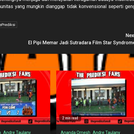
unitas yang mungkin dianggap tidak konvensional seperti gen
ePrediksi
Nex
El Pipi Memar Jadi Sutradara Film Star Syndrom
2 min read
h
Andre Taulany
Ananda Omesh
Andre Taulany