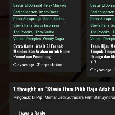
Desta
El Dominal
Ferry Maryadi
Desta
El Domi
Gading Marten
Imam Darto
Gading Marten
Ronal Surapradja
Soleh Solihun
Ronal Suraprad
Stevie Item
Surya Insomnia
Stevie Item
Su
The Prediksi
Tora Sudiro
The Prediksi
T
Vincent Rompies
Wendy Cagur
Vincent Rompi
Extra Game: Wasit El Ternak
Team Hijau M
Memberikan Arahan untuk Game
Timpuk-Timpu
Penentuan Pemenang
Orange dan M
2-2
2 years ago
theprediksifans
2 years ago
1 thought on “
Stevie Item Pilih Baju Adat 
Pingback:
El Pipi Memar Jadi Sutradara Film Star Syndr
Leave a Reply