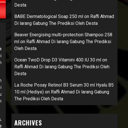
Desta
BABE Dermatological Soap 250 ml
on
Raffi Ahmad
Di larang Gabung The Prediksi Oleh Desta
Beaver Energising multi-protection Shampoo 258
ml
on
Raffi Ahmad Di larang Gabung The Prediksi
Oleh Desta
a
i
Ocean TwoD Drop D3 Vitamini 400 IU 30 ml
on
n
Raffi Ahmad Di larang Gabung The Prediksi Oleh
Desta
n
La Roche Posay Retinol B3 Serum 30 ml Hyalu B5
i
10 ml (Hediye)
on
Raffi Ahmad Di larang Gabung
u
The Prediksi Oleh Desta
n
,
ARCHIVES
a