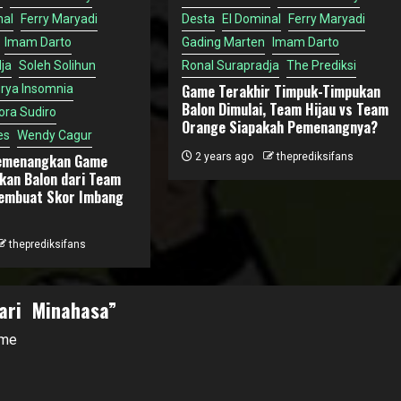
nal
Ferry Maryadi
Desta
El Dominal
Ferry Maryadi
Imam Darto
Gading Marten
Imam Darto
ja
Soleh Solihun
Ronal Surapradja
The Prediksi
Game Terakhir Timpuk-Timpukan
rya Insomnia
Balon Dimulai, Team Hijau vs Team
ora Sudiro
Orange Siapakah Pemenangnya?
es
Wendy Cagur
emenangkan Game
2 years ago
theprediksifans
kan Balon dari Team
embuat Skor Imbang
theprediksifans
Dari Minahasa
”
ome