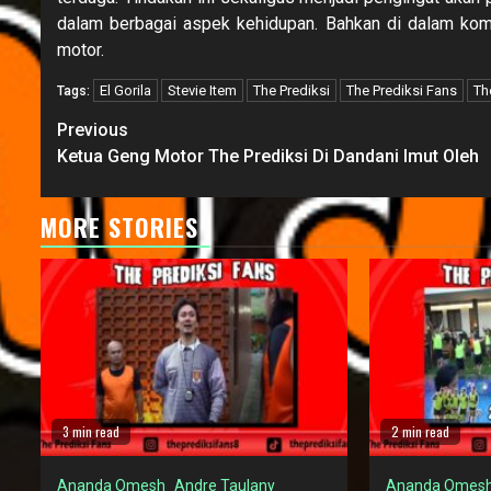
dalam berbagai aspek kehidupan. Bahkan di dalam kom
motor.
El Gorila
Stevie Item
The Prediksi
The Prediksi Fans
Th
Tags:
Continue
Previous
Reading
Ketua Geng Motor The Prediksi Di Dandani Imut Oleh
MORE STORIES
3 min read
2 min read
Ananda Omesh
Andre Taulany
Ananda Omes