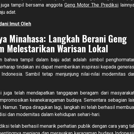
 juga tampil bersama anggota
Geng Motor The Prediksi
lainnya
ju adat.
dani Imut Oleh
aya Minahasa: Langkah Berani Geng
m Melestarikan Warisan Lokal
an bahwa tampil dalam baju adat adalah simbol penghormata
rharap tindakan ini dapat memberikan inspirasi kepada generas
ndonesia. Sambil tetap menjunjung nilai-nilai modernitas da
i juga telah mendapatkan tanggapan beragam dari masyarakat
mpromosikan keanekaragaman budaya. Sementara sebagian lai
ni. Namun. Tanpa diragukan lagi, langkah ini telah berhasil membua
isi dan modernitas dalam kehidupan sehari-hari.
iksi telah berhasil menarik perhatian publik dengan cara yang ta
n pentingnya menjaga dan merayakan keragaman budaya Indonesi