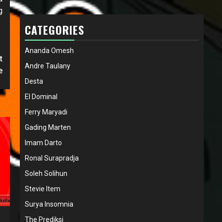
g
CATEGORIES
Ananda Omesh
t
Andre Taulany
e
Desta
El Dominal
Ferry Maryadi
Gading Marten
Imam Darto
Ronal Surapradja
Soleh Solihun
Stevie Item
Surya Insomnia
The Prediksi