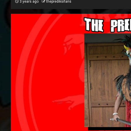
3 years ago
theprediksifans