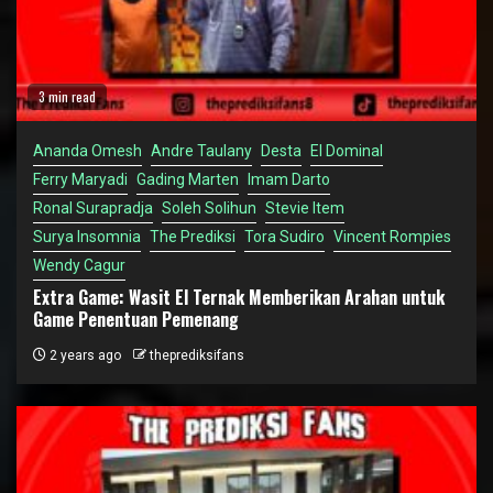
3 min read
Ananda Omesh
Andre Taulany
Desta
El Dominal
Ferry Maryadi
Gading Marten
Imam Darto
Ronal Surapradja
Soleh Solihun
Stevie Item
Surya Insomnia
The Prediksi
Tora Sudiro
Vincent Rompies
Wendy Cagur
Extra Game: Wasit El Ternak Memberikan Arahan untuk
Game Penentuan Pemenang
2 years ago
theprediksifans