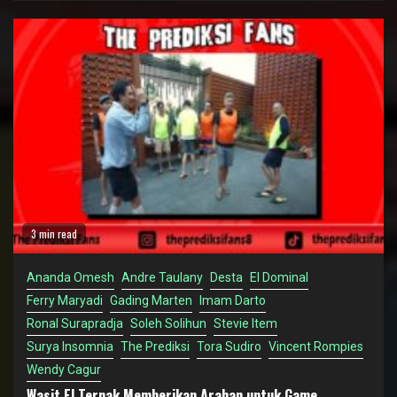
3 min read
Ananda Omesh
Andre Taulany
Desta
El Dominal
Ferry Maryadi
Gading Marten
Imam Darto
Ronal Surapradja
Soleh Solihun
Stevie Item
Surya Insomnia
The Prediksi
Tora Sudiro
Vincent Rompies
Wendy Cagur
Wasit El Ternak Memberikan Arahan untuk Game