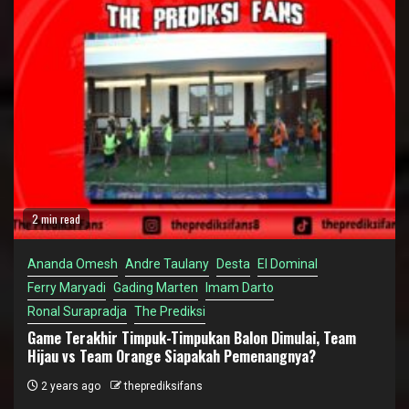
2 min read
Ananda Omesh
Andre Taulany
Desta
El Dominal
Ferry Maryadi
Gading Marten
Imam Darto
Ronal Surapradja
The Prediksi
Game Terakhir Timpuk-Timpukan Balon Dimulai, Team
Hijau vs Team Orange Siapakah Pemenangnya?
2 years ago
theprediksifans