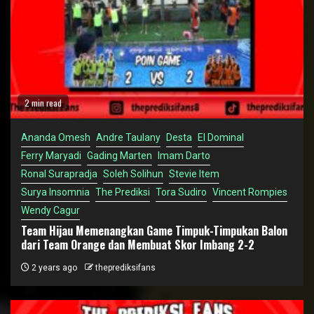
2 min read
Ananda Omesh
Andre Taulany
Desta
El Dominal
Ferry Maryadi
Gading Marten
Imam Darto
Ronal Surapradja
Soleh Solihun
Stevie Item
Surya Insomnia
The Prediksi
Tora Sudiro
Vincent Rompies
Wendy Cagur
Team Hijau Memenangkan Game Timpuk-Timpukan Balon
dari Team Orange dan Membuat Skor Imbang 2-2
2 years ago
theprediksifans