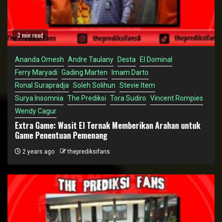
3 min read
Ananda Omesh
Andre Taulany
Desta
El Dominal
Ferry Maryadi
Gading Marten
Imam Darto
Ronal Surapradja
Soleh Solihun
Stevie Item
Surya Insomnia
The Prediksi
Tora Sudiro
Vincent Rompies
Wendy Cagur
Extra Game: Wasit El Ternak Memberikan Arahan untuk
Game Penentuan Pemenang
2 years ago
theprediksifans