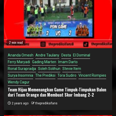
2 min read
Ananda Omesh
Andre Taulany
Desta
El Dominal
Ferry Maryadi
Gading Marten
Imam Darto
Ronal Surapradja
Soleh Solihun
Stevie Item
Surya Insomnia
The Prediksi
Tora Sudiro
Vincent Rompies
Wendy Cagur
Team Hijau Memenangkan Game Timpuk-Timpukan Balon
dari Team Orange dan Membuat Skor Imbang 2-2
2 years ago
theprediksifans