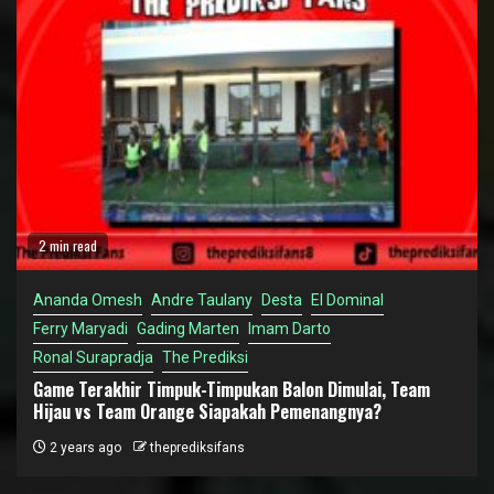
2 min read
Ananda Omesh
Andre Taulany
Desta
El Dominal
Ferry Maryadi
Gading Marten
Imam Darto
Ronal Surapradja
The Prediksi
Game Terakhir Timpuk-Timpukan Balon Dimulai, Team
Hijau vs Team Orange Siapakah Pemenangnya?
2 years ago
theprediksifans