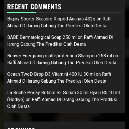
RECENT COMMENTS
Bigjoy Sports-Bcaapro Ripped Ananas 432g
on
Raffi
Ahmad Di larang Gabung The Prediksi Oleh Desta
BABE Dermatological Soap 250 ml
on
Raffi Ahmad Di
larang Gabung The Prediksi Oleh Desta
Beaver Energising multi-protection Shampoo 258 ml
on
Raffi Ahmad Di larang Gabung The Prediksi Oleh Desta
Ocean TwoD Drop D3 Vitamini 400 IU 30 ml
on
Raffi
Ahmad Di larang Gabung The Prediksi Oleh Desta
La Roche Posay Retinol B3 Serum 30 ml Hyalu B5 10 ml
(Hediye)
on
Raffi Ahmad Di larang Gabung The Prediksi
Oleh Desta