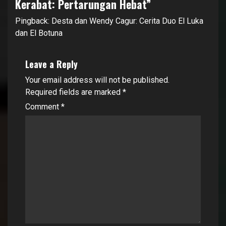
Kerabat: Pertarungan Hebat
”
Pingback:
Desta dan Wendy Cagur: Cerita Duo El Luka
dan El Botuna
Leave a Reply
Your email address will not be published.
Required fields are marked
*
Comment
*