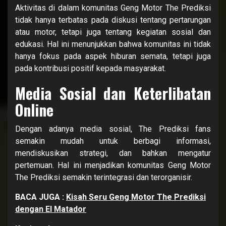
Aktivitas di dalam komunitas Geng Motor The Prediksi
tidak hanya terbatas pada diskusi tentang pertarungan
atau motor, tetapi juga tentang kegiatan sosial dan
edukasi. Hal ini menunjukkan bahwa komunitas ini tidak
hanya fokus pada aspek hiburan semata, tetapi juga
pada kontribusi positif kepada masyarakat.
Media Sosial dan Keterlibatan
Online
Dengan adanya media sosial, The Prediksi fans
semakin mudah untuk berbagi informasi,
mendiskusikan strategi, dan bahkan mengatur
pertemuan. Hal ini menjadikan komunitas Geng Motor
The Prediksi semakin terintegrasi dan terorganisir.
BACA JUGA :
Kisah Seru Geng Motor The Prediksi
dengan El Matador