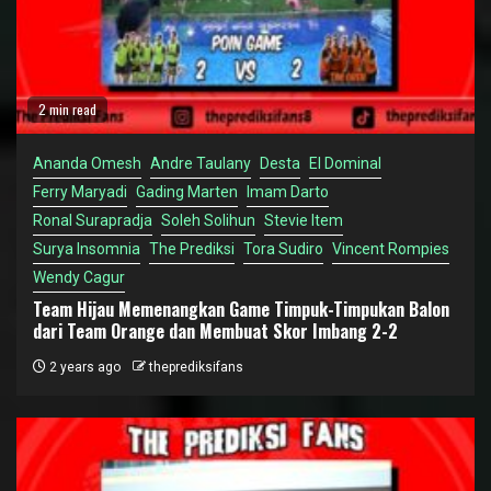
2 min read
Ananda Omesh
Andre Taulany
Desta
El Dominal
Ferry Maryadi
Gading Marten
Imam Darto
Ronal Surapradja
Soleh Solihun
Stevie Item
Surya Insomnia
The Prediksi
Tora Sudiro
Vincent Rompies
Wendy Cagur
Team Hijau Memenangkan Game Timpuk-Timpukan Balon
dari Team Orange dan Membuat Skor Imbang 2-2
2 years ago
theprediksifans