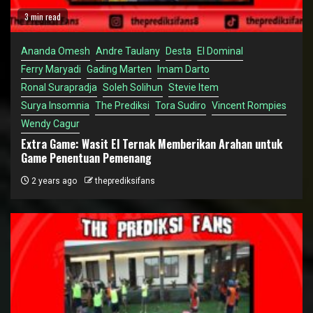
3 min read
Ananda Omesh
Andre Taulany
Desta
El Dominal
Ferry Maryadi
Gading Marten
Imam Darto
Ronal Surapradja
Soleh Solihun
Stevie Item
Surya Insomnia
The Prediksi
Tora Sudiro
Vincent Rompies
Wendy Cagur
Extra Game: Wasit El Ternak Memberikan Arahan untuk
Game Penentuan Pemenang
2 years ago
theprediksifans