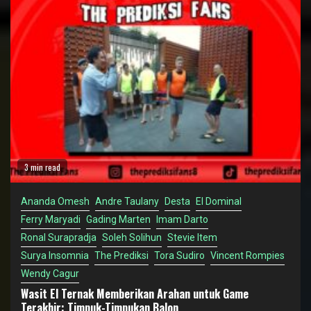
3 min read
Ananda Omesh
Andre Taulany
Desta
El Dominal
Ferry Maryadi
Gading Marten
Imam Darto
Ronal Surapradja
Soleh Solihun
Stevie Item
Surya Insomnia
The Prediksi
Tora Sudiro
Vincent Rompies
Wendy Cagur
Wasit El Ternak Memberikan Arahan untuk Game
Terakhir: Timpuk-Timpukan Balon