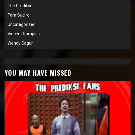
The Prediksi
Tora Sudiro
Uncategorized
Vincent Rompies
Wendy Cagur
YOU MAY HAVE MISSED