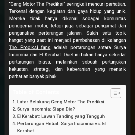
“
Geng Motor The Prediksi
” seringkali mencuri perhatian.
Terkenal dengan kegiatan dan gaya hidup yang unik.
Mereka tidak hanya dikenal sebagai komunitas
penggemar motor, tetapi juga sebagai pengamat dan
penganalisa pertarungan jalanan. Salah satu topik
hangat yang saat ini menjadi pembahasan di kalangan
The Prediksi fans
adalah pertarungan antara Surya
Insomnia dan El Kerabat. Duel ini bukan hanya sekedar
pertarungan biasa, melainkan sebuah pertunjukan
kekuatan, strategi, dan keberanian yang menarik
perhatian banyak pihak.
Table of Contents
Latar Belakang Geng Motor The Prediksi
Surya Insomnia: Siapa Dia?
El Kerabat: Lawan Tanding yang Tangguh
Pertarungan Hebat: Surya Insomnia vs. El
Kerabat