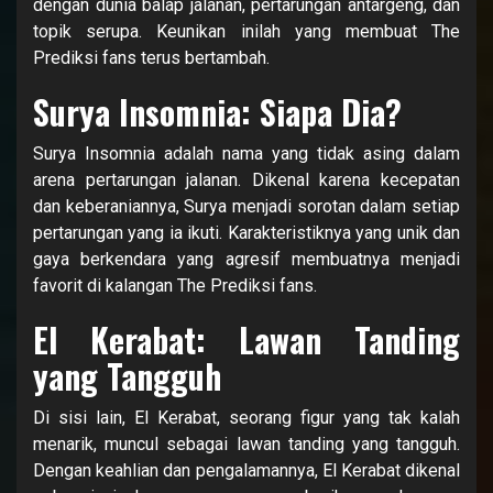
dengan dunia balap jalanan, pertarungan antargeng, dan
topik serupa. Keunikan inilah yang membuat The
Prediksi fans terus bertambah.
Surya Insomnia: Siapa Dia?
Surya Insomnia adalah nama yang tidak asing dalam
arena pertarungan jalanan. Dikenal karena kecepatan
dan keberaniannya, Surya menjadi sorotan dalam setiap
pertarungan yang ia ikuti. Karakteristiknya yang unik dan
gaya berkendara yang agresif membuatnya menjadi
favorit di kalangan The Prediksi fans.
El Kerabat: Lawan Tanding
yang Tangguh
Di sisi lain, El Kerabat, seorang figur yang tak kalah
menarik, muncul sebagai lawan tanding yang tangguh.
Dengan keahlian dan pengalamannya, El Kerabat dikenal