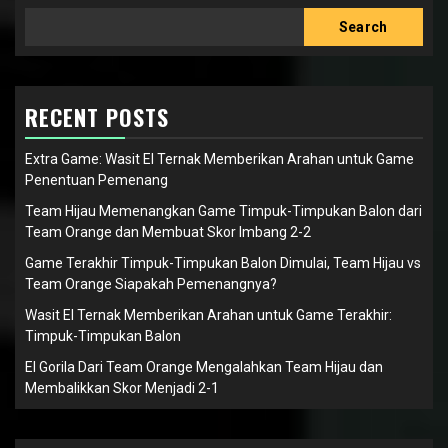
Search
RECENT POSTS
Extra Game: Wasit El Ternak Memberikan Arahan untuk Game
Penentuan Pemenang
Team Hijau Memenangkan Game Timpuk-Timpukan Balon dari
Team Orange dan Membuat Skor Imbang 2-2
Game Terakhir Timpuk-Timpukan Balon Dimulai, Team Hijau vs
Team Orange Siapakah Pemenangnya?
Wasit El Ternak Memberikan Arahan untuk Game Terakhir:
Timpuk-Timpukan Balon
El Gorila Dari Team Orange Mengalahkan Team Hijau dan
Membalikkan Skor Menjadi 2-1