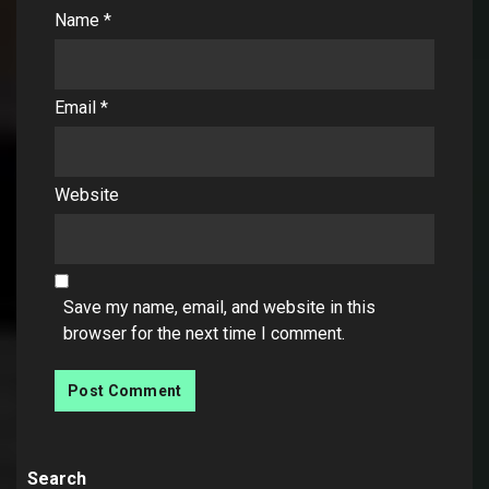
Name
*
Email
*
Website
Save my name, email, and website in this
browser for the next time I comment.
Search