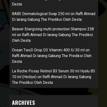
Desta
BABE Dermatological Soap 250 ml
on
Raffi Ahmad
Di larang Gabung The Prediksi Oleh Desta
Beaver Energising multi-protection Shampoo 258
ml
on
Raffi Ahmad Di larang Gabung The Prediksi
Oleh Desta
Ocean TwoD Drop D3 Vitamini 400 IU 30 ml
on
Raffi Ahmad Di larang Gabung The Prediksi Oleh
Desta
La Roche Posay Retinol B3 Serum 30 ml Hyalu B5
10 ml (Hediye)
on
Raffi Ahmad Di larang Gabung
The Prediksi Oleh Desta
ARCHIVES