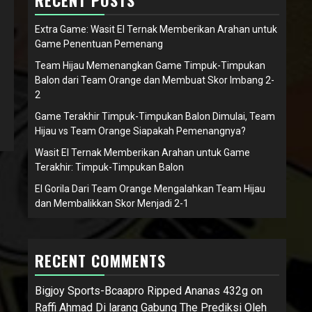
RECENT POSTS
Extra Game: Wasit El Ternak Memberikan Arahan untuk
Game Penentuan Pemenang
Team Hijau Memenangkan Game Timpuk-Timpukan
Balon dari Team Orange dan Membuat Skor Imbang 2-
2
Game Terakhir Timpuk-Timpukan Balon Dimulai, Team
Hijau vs Team Orange Siapakah Pemenangnya?
Wasit El Ternak Memberikan Arahan untuk Game
Terakhir: Timpuk-Timpukan Balon
El Gorila Dari Team Orange Mengalahkan Team Hijau
dan Membalikkan Skor Menjadi 2-1
RECENT COMMENTS
Bigjoy Sports-Bcaapro Ripped Ananas 432g
on
Raffi Ahmad Di larang Gabung The Prediksi Oleh