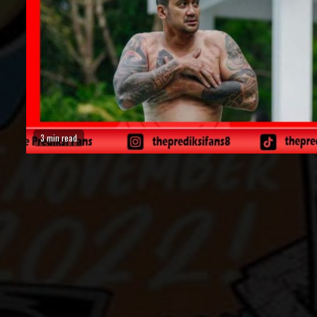
3 min read