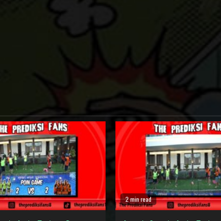
2 min read