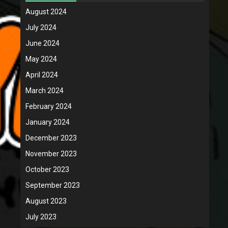
August 2024
July 2024
June 2024
May 2024
April 2024
March 2024
February 2024
January 2024
December 2023
November 2023
October 2023
September 2023
August 2023
July 2023