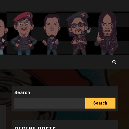
Search
Search