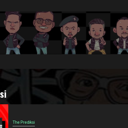
si
The Prediksi