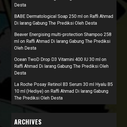
Desta
BABE Dermatological Soap 250 ml
on
Raffi Ahmad
Di larang Gabung The Prediksi Oleh Desta
Beaver Energising multi-protection Shampoo 258
ml
on
Raffi Ahmad Di larang Gabung The Prediksi
Oleh Desta
Ocean TwoD Drop D3 Vitamini 400 IU 30 ml
on
Raffi Ahmad Di larang Gabung The Prediksi Oleh
Desta
La Roche Posay Retinol B3 Serum 30 ml Hyalu B5
10 ml (Hediye)
on
Raffi Ahmad Di larang Gabung
The Prediksi Oleh Desta
ARCHIVES