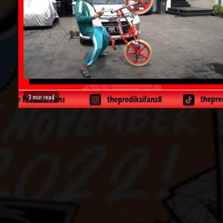
3 min read