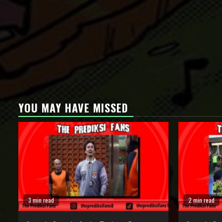
YOU MAY HAVE MISSED
3 min read
2 min read