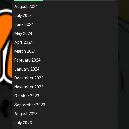
August 2024
July 2024
June 2024
May 2024
April 2024
March 2024
February 2024
January 2024
December 2023
November 2023
October 2023
September 2023
August 2023
July 2023