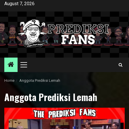
Skip
August 7, 2026
to
content
Primary
Menu
Home
Anggota Prediksi Lemah
Anggota Prediksi Lemah