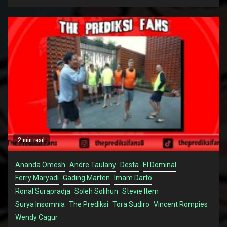
2 min read
Ananda Omesh
Andre Taulany
Desta
El Dominal
Ferry Maryadi
Gading Marten
Imam Darto
Ronal Surapradja
Soleh Solihun
Stevie Item
Surya Insomnia
The Prediksi
Tora Sudiro
Vincent Rompies
Wendy Cagur