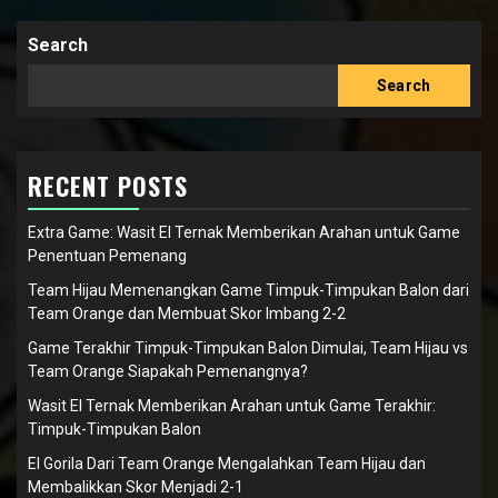
Search
Search
RECENT POSTS
Extra Game: Wasit El Ternak Memberikan Arahan untuk Game
Penentuan Pemenang
Team Hijau Memenangkan Game Timpuk-Timpukan Balon dari
Team Orange dan Membuat Skor Imbang 2-2
Game Terakhir Timpuk-Timpukan Balon Dimulai, Team Hijau vs
Team Orange Siapakah Pemenangnya?
Wasit El Ternak Memberikan Arahan untuk Game Terakhir:
Timpuk-Timpukan Balon
El Gorila Dari Team Orange Mengalahkan Team Hijau dan
Membalikkan Skor Menjadi 2-1