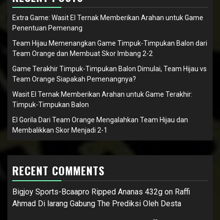
Extra Game: Wasit El Ternak Memberikan Arahan untuk Game
Penentuan Pemenang
Team Hijau Memenangkan Game Timpuk-Timpukan Balon dari
Team Orange dan Membuat Skor Imbang 2-2
Game Terakhir Timpuk-Timpukan Balon Dimulai, Team Hijau vs
Team Orange Siapakah Pemenangnya?
Wasit El Ternak Memberikan Arahan untuk Game Terakhir:
Timpuk-Timpukan Balon
El Gorila Dari Team Orange Mengalahkan Team Hijau dan
Membalikkan Skor Menjadi 2-1
RECENT COMMENTS
Bigjoy Sports-Bcaapro Ripped Ananas 432g
on
Raffi
Ahmad Di larang Gabung The Prediksi Oleh Desta