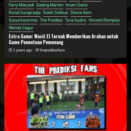
Ferry Maryadi
Gading Marten
Imam Darto
Ronal Surapradja
Soleh Solihun
Stevie Item
Surya Insomnia
The Prediksi
Tora Sudiro
Vincent Rompies
Wendy Cagur
Extra Game: Wasit El Ternak Memberikan Arahan untuk
Game Penentuan Pemenang
2 years ago
theprediksifans