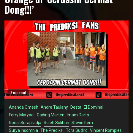
Dong!!!’
3 min read
Ananda Omesh
Andre Taulany
Desta
El Dominal
Ferry Maryadi
Gading Marten
Imam Darto
Ronal Surapradja
Soleh Solihun
Stevie Item
Surya Insomnia
The Prediksi
Tora Sudiro
Vincent Rompies