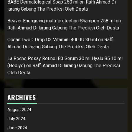
BABE Dermatological Soap 250 ml
on
Raffi Ahmad Di
larang Gabung The Prediksi Oleh Desta
Beaver Energising multi-protection Shampoo 258 ml
on
Raffi Ahmad Di larang Gabung The Prediksi Oleh Desta
Ocean TwoD Drop D3 Vitamini 400 IU 30 ml
on
Raffi
Ahmad Di larang Gabung The Prediksi Oleh Desta
La Roche Posay Retinol B3 Serum 30 ml Hyalu B5 10 ml
(Hediye)
on
Raffi Ahmad Di larang Gabung The Prediksi
Oleh Desta
ARCHIVES
August 2024
July 2024
June 2024