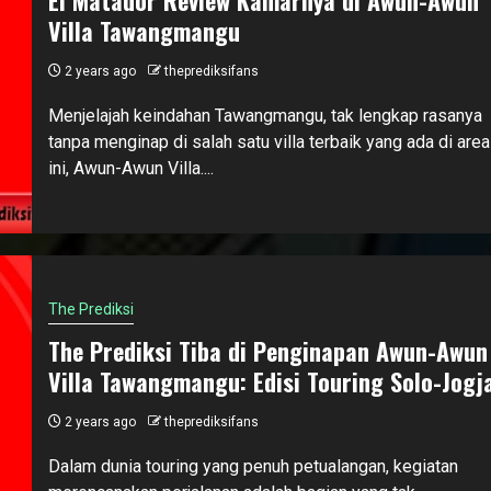
El Matador Review Kamarnya di Awun-Awun
Villa Tawangmangu
2 years ago
theprediksifans
Menjelajah keindahan Tawangmangu, tak lengkap rasanya
tanpa menginap di salah satu villa terbaik yang ada di area
ini, Awun-Awun Villa....
The Prediksi
The Prediksi Tiba di Penginapan Awun-Awun
Villa Tawangmangu: Edisi Touring Solo-Jogj
2 years ago
theprediksifans
Dalam dunia touring yang penuh petualangan, kegiatan