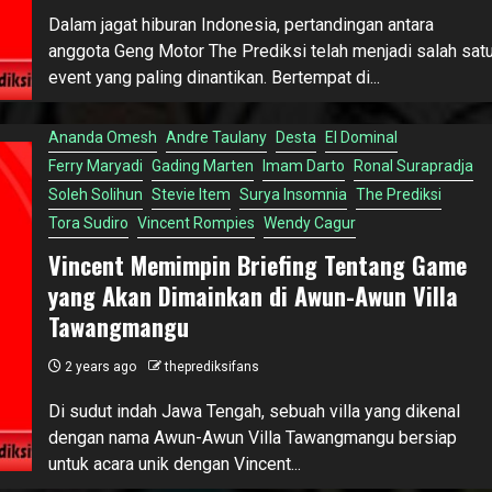
Dalam jagat hiburan Indonesia, pertandingan antara
anggota Geng Motor The Prediksi telah menjadi salah sat
event yang paling dinantikan. Bertempat di...
Ananda Omesh
Andre Taulany
Desta
El Dominal
Ferry Maryadi
Gading Marten
Imam Darto
Ronal Surapradja
Soleh Solihun
Stevie Item
Surya Insomnia
The Prediksi
Tora Sudiro
Vincent Rompies
Wendy Cagur
Vincent Memimpin Briefing Tentang Game
yang Akan Dimainkan di Awun-Awun Villa
Tawangmangu
2 years ago
theprediksifans
Di sudut indah Jawa Tengah, sebuah villa yang dikenal
dengan nama Awun-Awun Villa Tawangmangu bersiap
untuk acara unik dengan Vincent...