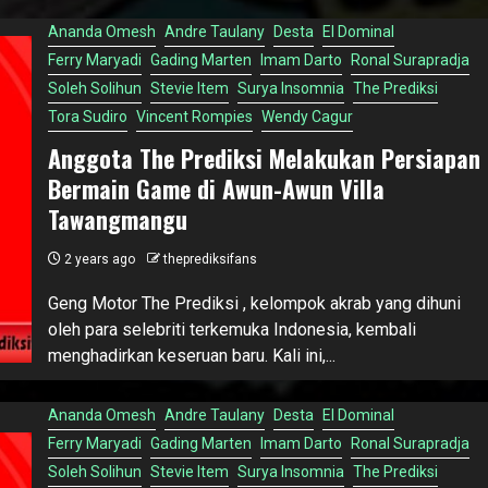
Ananda Omesh
Andre Taulany
Desta
El Dominal
Ferry Maryadi
Gading Marten
Imam Darto
Ronal Surapradja
Soleh Solihun
Stevie Item
Surya Insomnia
The Prediksi
Tora Sudiro
Vincent Rompies
Wendy Cagur
Anggota The Prediksi Melakukan Persiapan
Bermain Game di Awun-Awun Villa
Tawangmangu
2 years ago
theprediksifans
Geng Motor The Prediksi , kelompok akrab yang dihuni
oleh para selebriti terkemuka Indonesia, kembali
menghadirkan keseruan baru. Kali ini,...
Ananda Omesh
Andre Taulany
Desta
El Dominal
Ferry Maryadi
Gading Marten
Imam Darto
Ronal Surapradja
Soleh Solihun
Stevie Item
Surya Insomnia
The Prediksi