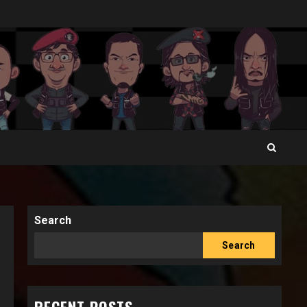
Search
Search