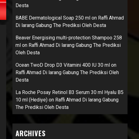
Desta
BABE Dermatological Soap 250 ml
on
Raffi Ahmad
Di larang Gabung The Prediksi Oleh Desta
Beaver Energising multi-protection Shampoo 258
ml
on
Raffi Ahmad Di larang Gabung The Prediksi
Oleh Desta
Ocean TwoD Drop D3 Vitamini 400 IU 30 ml
on
Raffi Ahmad Di larang Gabung The Prediksi Oleh
Desta
La Roche Posay Retinol B3 Serum 30 ml Hyalu B5
10 ml (Hediye)
on
Raffi Ahmad Di larang Gabung
The Prediksi Oleh Desta
ARCHIVES