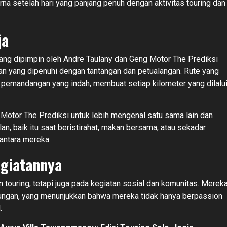
na setelah hari yang panjang penuh dengan aktivitas touring dan
ja
 yang dipimpin oleh Andre Taulany dan Geng Motor The Prediksi
anan yang dipenuhi dengan tantangan dan petualangan. Rute yang
an pemandangan yang indah, membuat setiap kilometer yang dilalu
Motor The Prediksi untuk lebih mengenal satu sama lain dan
 baik itu saat beristirahat, makan bersama, atau sekadar
 antara mereka.
egiatannya
 touring, tetapi juga pada kegiatan sosial dan komunitas. Merek
gkungan, yang menunjukkan bahwa mereka tidak hanya berpassion
.