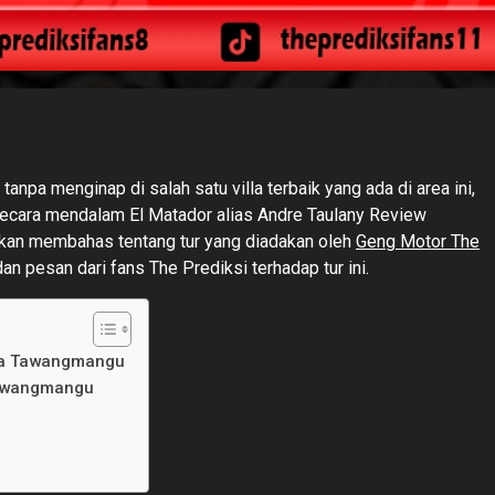
npa menginap di salah satu villa terbaik yang ada di area ini,
 secara mendalam El Matador alias Andre Taulany Review
kan membahas tentang tur yang diadakan oleh
Geng Motor The
an pesan dari fans The Prediksi terhadap tur ini.
lla Tawangmangu
Tawangmangu