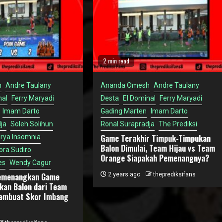
2 min read
h
Andre Taulany
Ananda Omesh
Andre Taulany
nal
Ferry Maryadi
Desta
El Dominal
Ferry Maryadi
Imam Darto
Gading Marten
Imam Darto
ja
Soleh Solihun
Ronal Surapradja
The Prediksi
Game Terakhir Timpuk-Timpukan
rya Insomnia
Balon Dimulai, Team Hijau vs Team
ora Sudiro
Orange Siapakah Pemenangnya?
es
Wendy Cagur
emenangkan Game
2 years ago
theprediksifans
kan Balon dari Team
embuat Skor Imbang