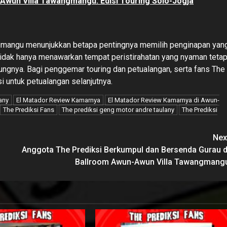
Awun Villa Tawangmangu: Edisi Touring Solo-Jogja
gmangu menunjukkan betapa pentingnya memilih penginapan yan
tidak hanya menawarkan tempat peristirahatan yang nyaman tetap
ungnya. Bagi penggemar touring dan petualangan, serta fans The
si untuk petualangan selanjutnya.
any
El Matador Review Kamarnya
El Matador Review Kamarnya di Awun-
The Prediksi Fans
The prediksi geng motor andre taulany
The Prediksi
Nex
Anggota The Prediksi Berkumpul dan Bersenda Gurau d
Ballroom Awun-Awun Villa Tawangmang