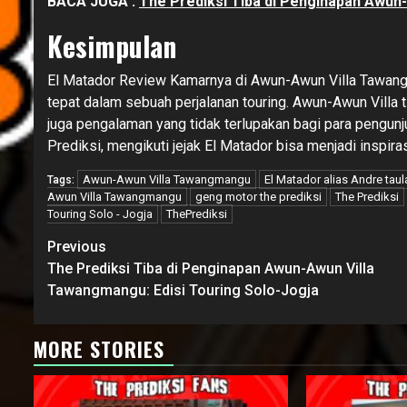
BACA JUGA :
The Prediksi Tiba di Penginapan Awun-
Kesimpulan
El Matador Review Kamarnya di Awun-Awun Villa Tawan
tepat dalam sebuah perjalanan touring. Awun-Awun Villa 
juga pengalaman yang tidak terlupakan bagi para pengunj
Prediksi, mengikuti jejak El Matador bisa menjadi inspira
Awun-Awun Villa Tawangmangu
El Matador alias Andre taul
Tags:
Awun Villa Tawangmangu
geng motor the prediksi
The Prediksi
Touring Solo - Jogja
ThePrediksi
Continue
Previous
Reading
The Prediksi Tiba di Penginapan Awun-Awun Villa
Tawangmangu: Edisi Touring Solo-Jogja
MORE STORIES