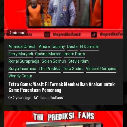
3 min read
Ananda Omesh
Andre Taulany
Desta
El Dominal
Ferry Maryadi
Gading Marten
Imam Darto
Ronal Surapradja
Soleh Solihun
Stevie Item
Surya Insomnia
The Prediksi
Tora Sudiro
Vincent Rompies
Wendy Cagur
Extra Game: Wasit El Ternak Memberikan Arahan untuk
Game Penentuan Pemenang
2 years ago
theprediksifans