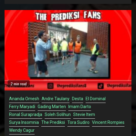
2 min read
Ananda Omesh
Andre Taulany
Desta
El Dominal
Ferry Maryadi
Gading Marten
Imam Darto
Ronal Surapradja
Soleh Solihun
Stevie Item
Surya Insomnia
The Prediksi
Tora Sudiro
Vincent Rompies
Wendy Cagur