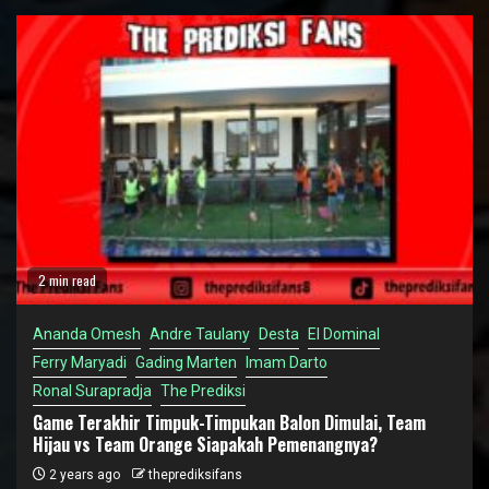
2 min read
Ananda Omesh
Andre Taulany
Desta
El Dominal
Ferry Maryadi
Gading Marten
Imam Darto
Ronal Surapradja
The Prediksi
Game Terakhir Timpuk-Timpukan Balon Dimulai, Team
Hijau vs Team Orange Siapakah Pemenangnya?
2 years ago
theprediksifans