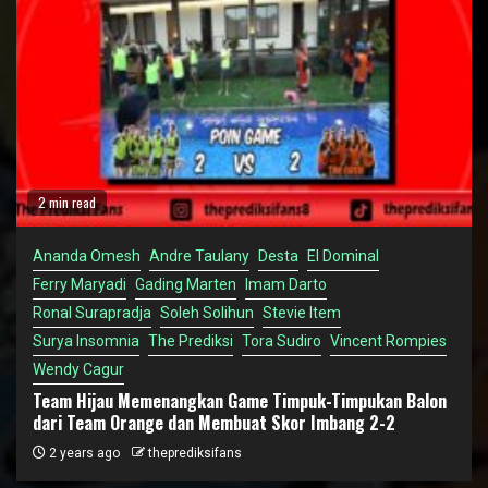
2 min read
Ananda Omesh
Andre Taulany
Desta
El Dominal
Ferry Maryadi
Gading Marten
Imam Darto
Ronal Surapradja
Soleh Solihun
Stevie Item
Surya Insomnia
The Prediksi
Tora Sudiro
Vincent Rompies
Wendy Cagur
Team Hijau Memenangkan Game Timpuk-Timpukan Balon
dari Team Orange dan Membuat Skor Imbang 2-2
2 years ago
theprediksifans