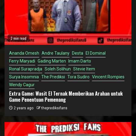
3 min read
Ananda Omesh
Andre Taulany
Desta
El Dominal
Ferry Maryadi
Gading Marten
Imam Darto
Ronal Surapradja
Soleh Solihun
Stevie Item
Surya Insomnia
The Prediksi
Tora Sudiro
Vincent Rompies
Wendy Cagur
Extra Game: Wasit El Ternak Memberikan Arahan untuk
Game Penentuan Pemenang
2 years ago
theprediksifans