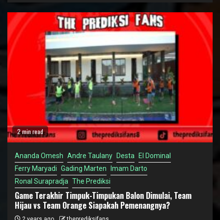
2 min read
Ananda Omesh
Andre Taulany
Desta
El Dominal
Ferry Maryadi
Gading Marten
Imam Darto
Ronal Surapradja
The Prediksi
Game Terakhir Timpuk-Timpukan Balon Dimulai, Team
Hijau vs Team Orange Siapakah Pemenangnya?
2 years ago
theprediksifans