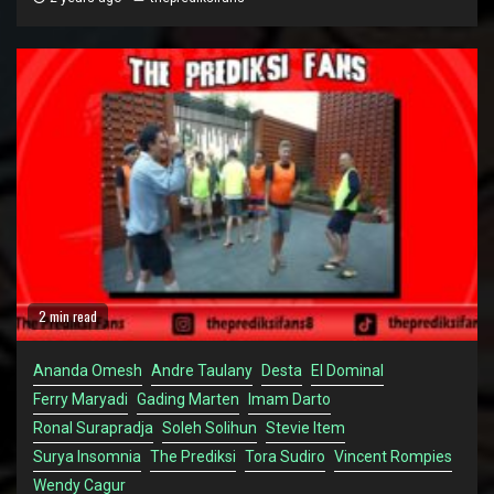
2 min read
Ananda Omesh
Andre Taulany
Desta
El Dominal
Ferry Maryadi
Gading Marten
Imam Darto
Ronal Surapradja
Soleh Solihun
Stevie Item
Surya Insomnia
The Prediksi
Tora Sudiro
Vincent Rompies
Wendy Cagur