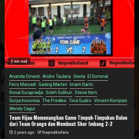
2 min read
Ananda Omesh
Andre Taulany
Desta
El Dominal
Ferry Maryadi
Gading Marten
Imam Darto
Ronal Surapradja
Soleh Solihun
Stevie Item
Surya Insomnia
The Prediksi
Tora Sudiro
Vincent Rompies
Wendy Cagur
Team Hijau Memenangkan Game Timpuk-Timpukan Balon
dari Team Orange dan Membuat Skor Imbang 2-2
2 years ago
theprediksifans