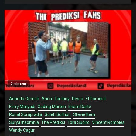
2 min read
Ananda Omesh
Andre Taulany
Desta
El Dominal
Ferry Maryadi
Gading Marten
Imam Darto
Ronal Surapradja
Soleh Solihun
Stevie Item
Surya Insomnia
The Prediksi
Tora Sudiro
Vincent Rompies
Wendy Cagur