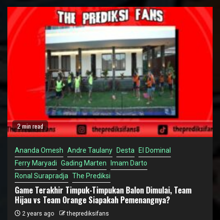
2 min read
Ananda Omesh
Andre Taulany
Desta
El Dominal
Ferry Maryadi
Gading Marten
Imam Darto
Ronal Surapradja
The Prediksi
Game Terakhir Timpuk-Timpukan Balon Dimulai, Team
Hijau vs Team Orange Siapakah Pemenangnya?
2 years ago
theprediksifans