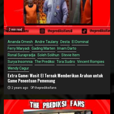
3 min read
Ananda Omesh
Andre Taulany
Desta
El Dominal
Ferry Maryadi
Gading Marten
Imam Darto
Ronal Surapradja
Soleh Solihun
Stevie Item
Surya Insomnia
The Prediksi
Tora Sudiro
Vincent Rompies
Wendy Cagur
Extra Game: Wasit El Ternak Memberikan Arahan untuk
Game Penentuan Pemenang
2 years ago
theprediksifans