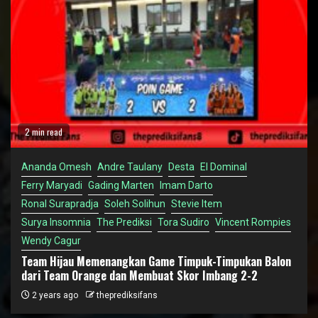
2 min read
Ananda Omesh
Andre Taulany
Desta
El Dominal
Ferry Maryadi
Gading Marten
Imam Darto
Ronal Surapradja
Soleh Solihun
Stevie Item
Surya Insomnia
The Prediksi
Tora Sudiro
Vincent Rompies
Wendy Cagur
Team Hijau Memenangkan Game Timpuk-Timpukan Balon
dari Team Orange dan Membuat Skor Imbang 2-2
2 years ago
theprediksifans