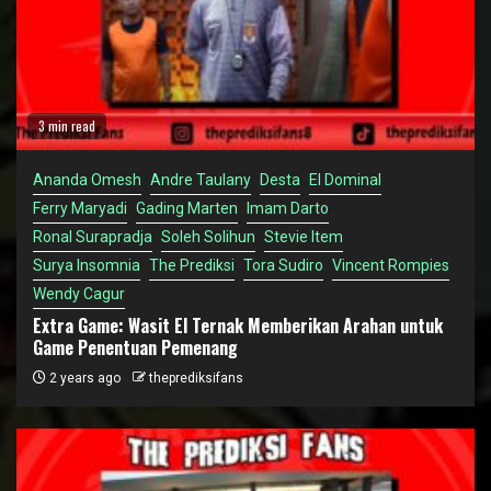
3 min read
Ananda Omesh
Andre Taulany
Desta
El Dominal
Ferry Maryadi
Gading Marten
Imam Darto
Ronal Surapradja
Soleh Solihun
Stevie Item
Surya Insomnia
The Prediksi
Tora Sudiro
Vincent Rompies
Wendy Cagur
Extra Game: Wasit El Ternak Memberikan Arahan untuk
Game Penentuan Pemenang
2 years ago
theprediksifans