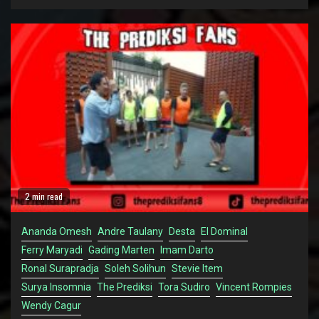
2 min read
Ananda Omesh
Andre Taulany
Desta
El Dominal
Ferry Maryadi
Gading Marten
Imam Darto
Ronal Surapradja
Soleh Solihun
Stevie Item
Surya Insomnia
The Prediksi
Tora Sudiro
Vincent Rompies
Wendy Cagur