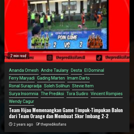
2 min read
Ananda Omesh
Andre Taulany
Desta
El Dominal
Ferry Maryadi
Gading Marten
Imam Darto
Ronal Surapradja
Soleh Solihun
Stevie Item
Surya Insomnia
The Prediksi
Tora Sudiro
Vincent Rompies
Wendy Cagur
Team Hijau Memenangkan Game Timpuk-Timpukan Balon
dari Team Orange dan Membuat Skor Imbang 2-2
2 years ago
theprediksifans