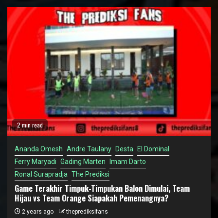
2 min read
Ananda Omesh
Andre Taulany
Desta
El Dominal
Ferry Maryadi
Gading Marten
Imam Darto
Ronal Surapradja
The Prediksi
Game Terakhir Timpuk-Timpukan Balon Dimulai, Team
Hijau vs Team Orange Siapakah Pemenangnya?
2 years ago
theprediksifans