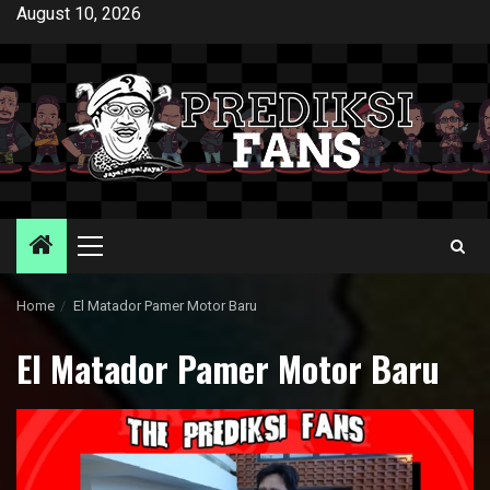
Skip
August 10, 2026
to
content
Primary
Menu
Home
El Matador Pamer Motor Baru
El Matador Pamer Motor Baru