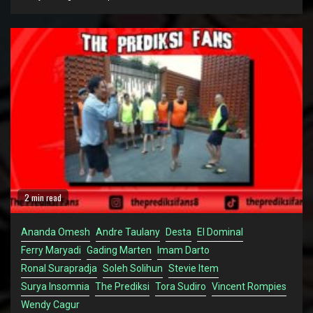
2 min read
Ananda Omesh
Andre Taulany
Desta
El Dominal
Ferry Maryadi
Gading Marten
Imam Darto
Ronal Surapradja
Soleh Solihun
Stevie Item
Surya Insomnia
The Prediksi
Tora Sudiro
Vincent Rompies
Wendy Cagur