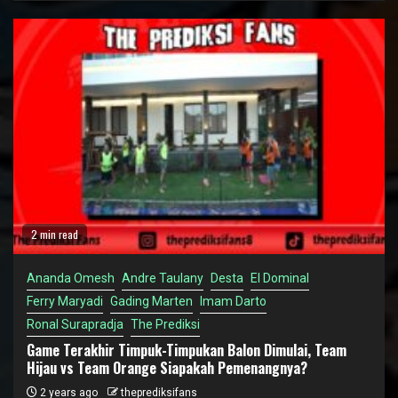
2 min read
Ananda Omesh
Andre Taulany
Desta
El Dominal
Ferry Maryadi
Gading Marten
Imam Darto
Ronal Surapradja
The Prediksi
Game Terakhir Timpuk-Timpukan Balon Dimulai, Team
Hijau vs Team Orange Siapakah Pemenangnya?
2 years ago
theprediksifans