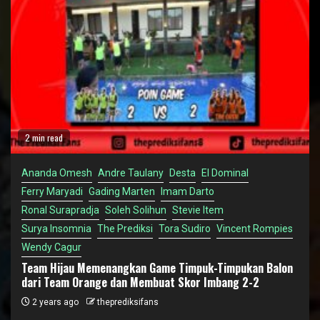
2 min read
Ananda Omesh
Andre Taulany
Desta
El Dominal
Ferry Maryadi
Gading Marten
Imam Darto
Ronal Surapradja
Soleh Solihun
Stevie Item
Surya Insomnia
The Prediksi
Tora Sudiro
Vincent Rompies
Wendy Cagur
Team Hijau Memenangkan Game Timpuk-Timpukan Balon
dari Team Orange dan Membuat Skor Imbang 2-2
2 years ago
theprediksifans