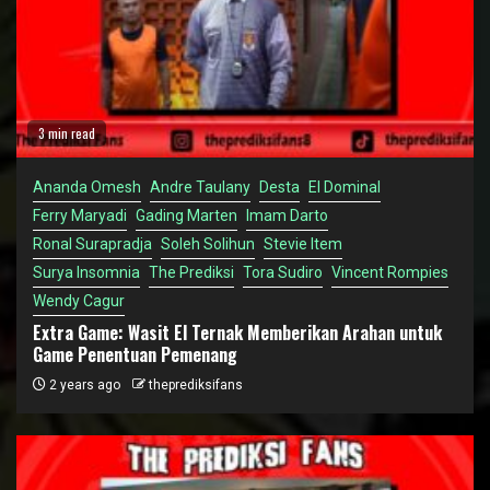
3 min read
Ananda Omesh
Andre Taulany
Desta
El Dominal
Ferry Maryadi
Gading Marten
Imam Darto
Ronal Surapradja
Soleh Solihun
Stevie Item
Surya Insomnia
The Prediksi
Tora Sudiro
Vincent Rompies
Wendy Cagur
Extra Game: Wasit El Ternak Memberikan Arahan untuk
Game Penentuan Pemenang
2 years ago
theprediksifans