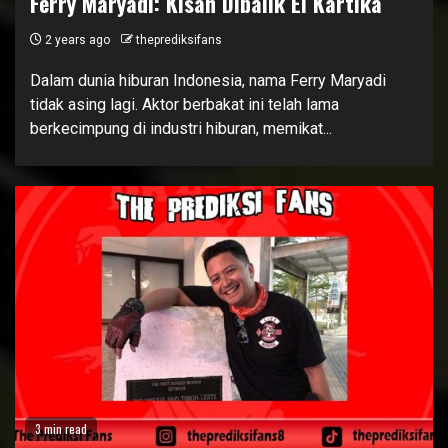
Ferry Maryadi: Kisah Dibalik El Kartika
2 years ago
theprediksifans
Dalam dunia hiburan Indonesia, nama Ferry Maryadi
tidak asing lagi. Aktor berbakat ini telah lama
berkecimpung di industri hiburan, memikat...
3 min read