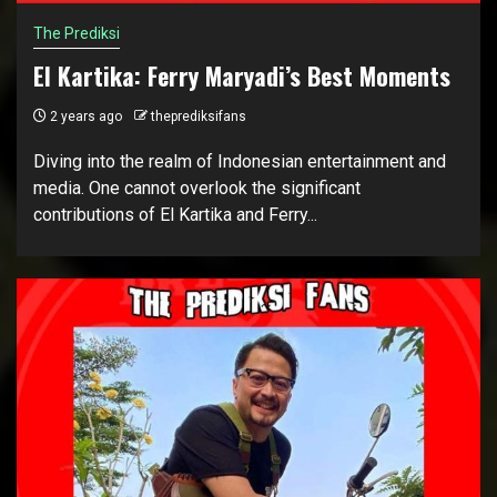
The Prediksi
El Kartika: Ferry Maryadi’s Best Moments
2 years ago
theprediksifans
Diving into the realm of Indonesian entertainment and
media. One cannot overlook the significant
contributions of El Kartika and Ferry...