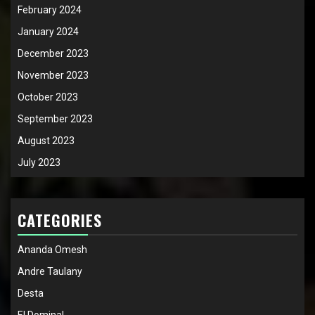
February 2024
January 2024
December 2023
November 2023
October 2023
September 2023
August 2023
July 2023
CATEGORIES
Ananda Omesh
Andre Taulany
Desta