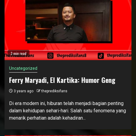
3 min read
Uncategorized
Ferry Maryadi, El Kartika: Humor Geng
3 years ago
theprediksifans
Di era modern ini, hiburan telah menjadi bagian penting
dalam kehidupan sehari-hari. Salah satu fenomena yang
menarik perhatian adalah kehadiran...