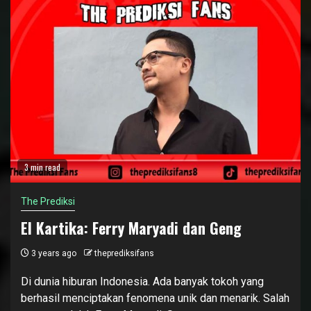
3 min read
The Prediksi
El Kartika: Ferry Maryadi dan Geng
3 years ago
theprediksifans
Di dunia hiburan Indonesia. Ada banyak tokoh yang
berhasil menciptakan fenomena unik dan menarik. Salah