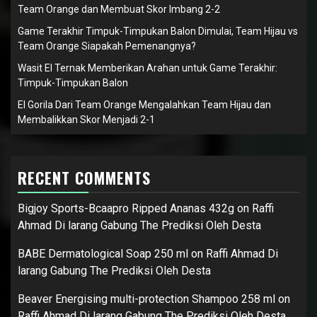
Team Orange dan Membuat Skor Imbang 2-2
Game Terakhir Timpuk-Timpukan Balon Dimulai, Team Hijau vs
Team Orange Siapakah Pemenangnya?
Wasit El Ternak Memberikan Arahan untuk Game Terakhir:
Timpuk-Timpukan Balon
El Gorila Dari Team Orange Mengalahkan Team Hijau dan
Membalikkan Skor Menjadi 2-1
RECENT COMMENTS
Bigjoy Sports-Bcaapro Ripped Ananas 432g
on
Raffi
Ahmad Di larang Gabung The Prediksi Oleh Desta
BABE Dermatological Soap 250 ml
on
Raffi Ahmad Di
larang Gabung The Prediksi Oleh Desta
Beaver Energising multi-protection Shampoo 258 ml
on
Raffi Ahmad Di larang Gabung The Prediksi Oleh Desta