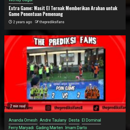
Extra Game: Wasit El Ternak Memberikan Arahan untuk
Game Penentuan Pemenang
2 years ago
theprediksifans
2 min read
Ananda Omesh
Andre Taulany
Desta
El Dominal
Ferry Maryadi
Gading Marten
Imam Darto