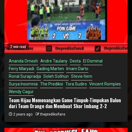
2 min read
Ananda Omesh
Andre Taulany
Desta
El Dominal
Ferry Maryadi
Gading Marten
Imam Darto
Ronal Surapradja
Soleh Solihun
Stevie Item
Surya Insomnia
The Prediksi
Tora Sudiro
Vincent Rompies
Wendy Cagur
Team Hijau Memenangkan Game Timpuk-Timpukan Balon
dari Team Orange dan Membuat Skor Imbang 2-2
2 years ago
theprediksifans