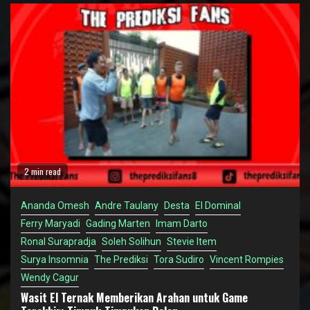
2 min read
Ananda Omesh
Andre Taulany
Desta
El Dominal
Ferry Maryadi
Gading Marten
Imam Darto
Ronal Surapradja
Soleh Solihun
Stevie Item
Surya Insomnia
The Prediksi
Tora Sudiro
Vincent Rompies
Wendy Cagur
Wasit El Ternak Memberikan Arahan untuk Game