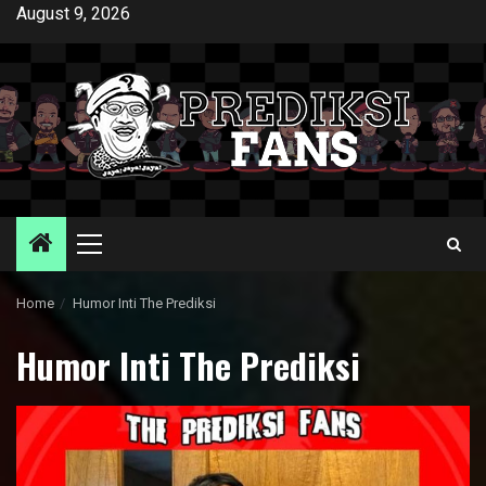
Skip
August 9, 2026
to
content
Primary
Menu
Home
Humor Inti The Prediksi
Humor Inti The Prediksi