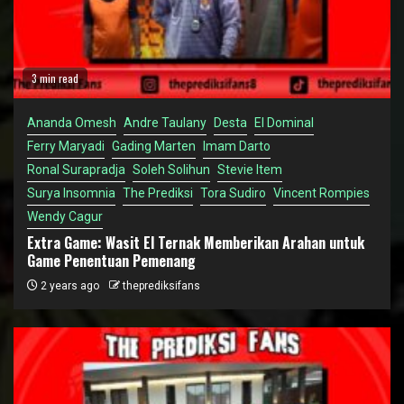
3 min read
Ananda Omesh
Andre Taulany
Desta
El Dominal
Ferry Maryadi
Gading Marten
Imam Darto
Ronal Surapradja
Soleh Solihun
Stevie Item
Surya Insomnia
The Prediksi
Tora Sudiro
Vincent Rompies
Wendy Cagur
Extra Game: Wasit El Ternak Memberikan Arahan untuk
Game Penentuan Pemenang
2 years ago
theprediksifans