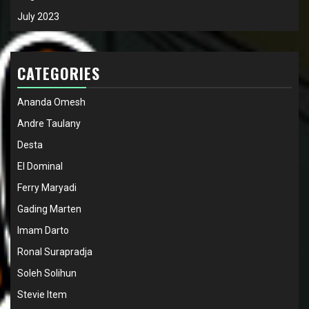
July 2023
CATEGORIES
Ananda Omesh
Andre Taulany
Desta
El Dominal
Ferry Maryadi
Gading Marten
Imam Darto
Ronal Surapradja
Soleh Solihun
Stevie Item