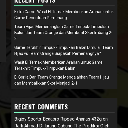
Extra Game: Wasit El Ternak Memberikan Arahan untuk
Game Penentuan Pemenang
Team Hijau Memenangkan Game Timpuk-Timpukan
Balon dari Team Orange dan Membuat Skor Imbang 2-
2
Game Terakhir Timpuk-Timpukan Balon Dimulai, Team
Hijau vs Team Orange Siapakah Pemenangnya?
Wasit El Ternak Memberikan Arahan untuk Game
Terakhir: Timpuk-Timpukan Balon
El Gorila Dari Team Orange Mengalahkan Team Hijau
dan Membalikkan Skor Menjadi 2-1
RECENT COMMENTS
Bigjoy Sports-Bcaapro Ripped Ananas 432g
on
Raffi Ahmad Di larang Gabung The Prediksi Oleh