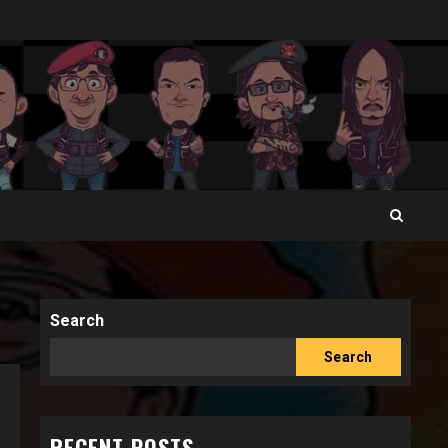
Search
Search
RECENT POSTS