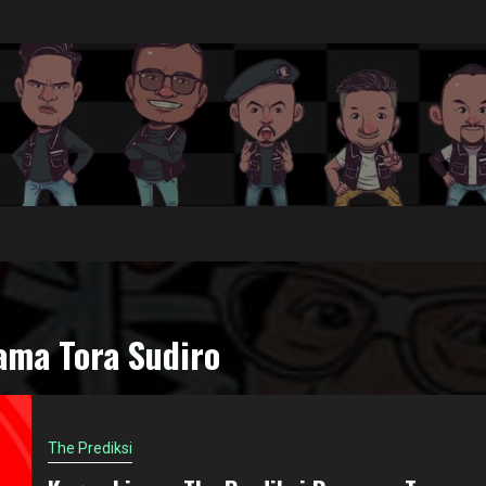
ama Tora Sudiro
The Prediksi