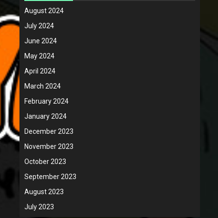
August 2024
July 2024
June 2024
May 2024
April 2024
March 2024
February 2024
January 2024
December 2023
November 2023
October 2023
September 2023
August 2023
July 2023