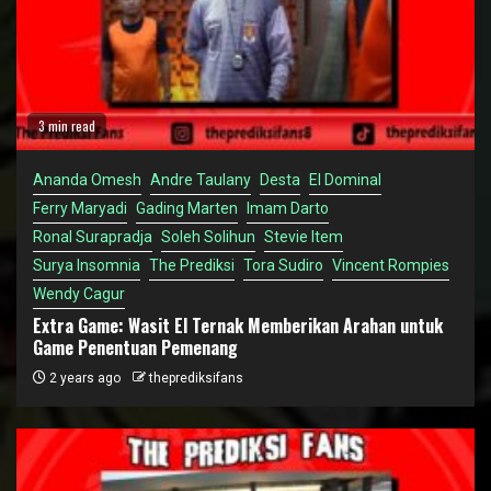
3 min read
Ananda Omesh
Andre Taulany
Desta
El Dominal
Ferry Maryadi
Gading Marten
Imam Darto
Ronal Surapradja
Soleh Solihun
Stevie Item
Surya Insomnia
The Prediksi
Tora Sudiro
Vincent Rompies
Wendy Cagur
Extra Game: Wasit El Ternak Memberikan Arahan untuk
Game Penentuan Pemenang
2 years ago
theprediksifans