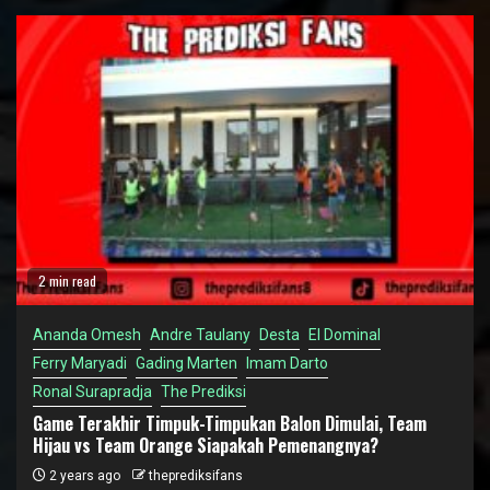
2 min read
Ananda Omesh
Andre Taulany
Desta
El Dominal
Ferry Maryadi
Gading Marten
Imam Darto
Ronal Surapradja
The Prediksi
Game Terakhir Timpuk-Timpukan Balon Dimulai, Team
Hijau vs Team Orange Siapakah Pemenangnya?
2 years ago
theprediksifans