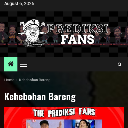
Skip
August 6, 2026
to
content
Primary
Menu
Home
Kehebohan Bareng
Kehebohan Bareng