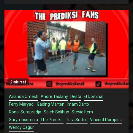
2 min read
Ananda Omesh
Andre Taulany
Desta
El Dominal
Ferry Maryadi
Gading Marten
Imam Darto
Ronal Surapradja
Soleh Solihun
Stevie Item
Surya Insomnia
The Prediksi
Tora Sudiro
Vincent Rompies
Wendy Cagur