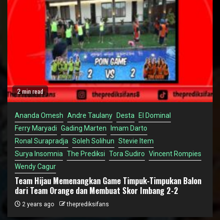
2 min read
Ananda Omesh
Andre Taulany
Desta
El Dominal
Ferry Maryadi
Gading Marten
Imam Darto
Ronal Surapradja
Soleh Solihun
Stevie Item
Surya Insomnia
The Prediksi
Tora Sudiro
Vincent Rompies
Wendy Cagur
Team Hijau Memenangkan Game Timpuk-Timpukan Balon
dari Team Orange dan Membuat Skor Imbang 2-2
2 years ago
theprediksifans