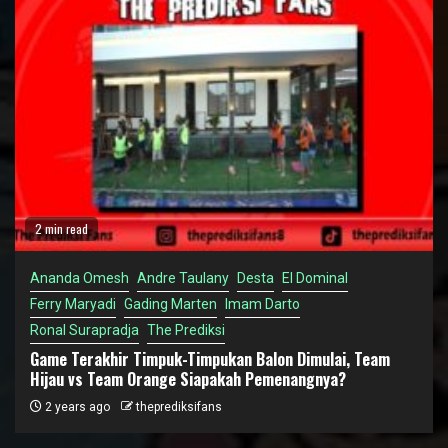
2 min read
Ananda Omesh
Andre Taulany
Desta
El Dominal
Ferry Maryadi
Gading Marten
Imam Darto
Ronal Surapradja
The Prediksi
Game Terakhir Timpuk-Timpukan Balon Dimulai, Team
Hijau vs Team Orange Siapakah Pemenangnya?
2 years ago
theprediksifans