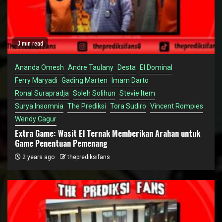
3 min read
Ananda Omesh
Andre Taulany
Desta
El Dominal
Ferry Maryadi
Gading Marten
Imam Darto
Ronal Surapradja
Soleh Solihun
Stevie Item
Surya Insomnia
The Prediksi
Tora Sudiro
Vincent Rompies
Wendy Cagur
Extra Game: Wasit El Ternak Memberikan Arahan untuk
Game Penentuan Pemenang
2 years ago
theprediksifans