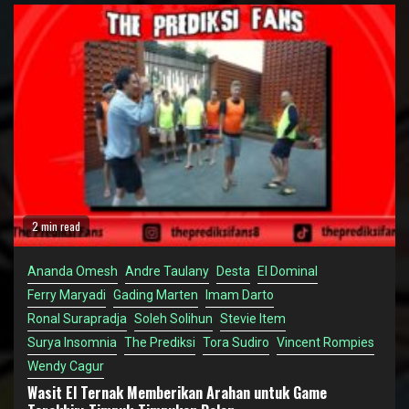
2 min read
Ananda Omesh
Andre Taulany
Desta
El Dominal
Ferry Maryadi
Gading Marten
Imam Darto
Ronal Surapradja
Soleh Solihun
Stevie Item
Surya Insomnia
The Prediksi
Tora Sudiro
Vincent Rompies
Wendy Cagur
Wasit El Ternak Memberikan Arahan untuk Game