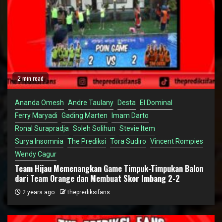
2 min read
Ananda Omesh
Andre Taulany
Desta
El Dominal
Ferry Maryadi
Gading Marten
Imam Darto
Ronal Surapradja
Soleh Solihun
Stevie Item
Surya Insomnia
The Prediksi
Tora Sudiro
Vincent Rompies
Wendy Cagur
Team Hijau Memenangkan Game Timpuk-Timpukan Balon
dari Team Orange dan Membuat Skor Imbang 2-2
2 years ago
theprediksifans