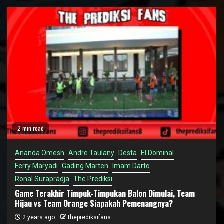
2 min read
Ananda Omesh
Andre Taulany
Desta
El Dominal
Ferry Maryadi
Gading Marten
Imam Darto
Ronal Surapradja
The Prediksi
Game Terakhir Timpuk-Timpukan Balon Dimulai, Team
Hijau vs Team Orange Siapakah Pemenangnya?
2 years ago
theprediksifans