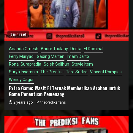
3 min read
Ananda Omesh
Andre Taulany
Desta
El Dominal
Ferry Maryadi
Gading Marten
Imam Darto
Ronal Surapradja
Soleh Solihun
Stevie Item
Surya Insomnia
The Prediksi
Tora Sudiro
Vincent Rompies
Wendy Cagur
Extra Game: Wasit El Ternak Memberikan Arahan untuk
Game Penentuan Pemenang
2 years ago
theprediksifans