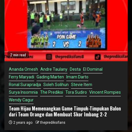
2 min read
Ananda Omesh
Andre Taulany
Desta
El Dominal
Ferry Maryadi
Gading Marten
Imam Darto
Ronal Surapradja
Soleh Solihun
Stevie Item
Surya Insomnia
The Prediksi
Tora Sudiro
Vincent Rompies
Wendy Cagur
Team Hijau Memenangkan Game Timpuk-Timpukan Balon
dari Team Orange dan Membuat Skor Imbang 2-2
2 years ago
theprediksifans