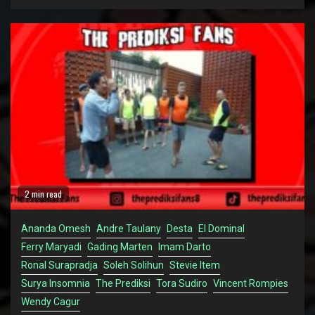
2 min read
Ananda Omesh
Andre Taulany
Desta
El Dominal
Ferry Maryadi
Gading Marten
Imam Darto
Ronal Surapradja
Soleh Solihun
Stevie Item
Surya Insomnia
The Prediksi
Tora Sudiro
Vincent Rompies
Wendy Cagur