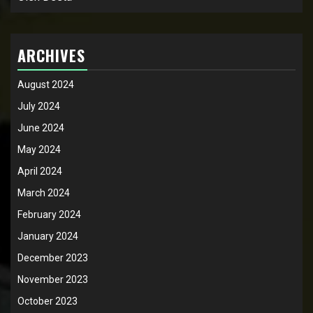
ARCHIVES
August 2024
July 2024
June 2024
May 2024
April 2024
March 2024
February 2024
January 2024
December 2023
November 2023
October 2023