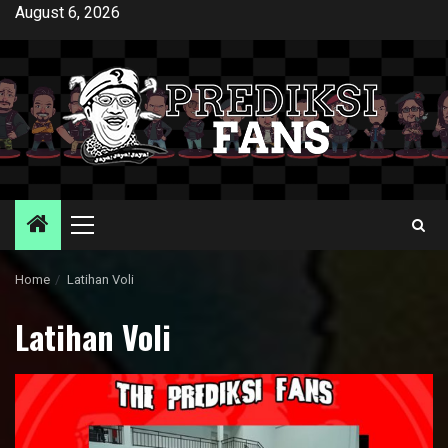
Skip
August 6, 2026
to
content
Primary
Menu
Home
Latihan Voli
Latihan Voli