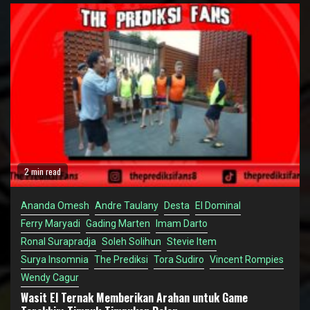
2 min read
Ananda Omesh
Andre Taulany
Desta
El Dominal
Ferry Maryadi
Gading Marten
Imam Darto
Ronal Surapradja
Soleh Solihun
Stevie Item
Surya Insomnia
The Prediksi
Tora Sudiro
Vincent Rompies
Wendy Cagur
Wasit El Ternak Memberikan Arahan untuk Game