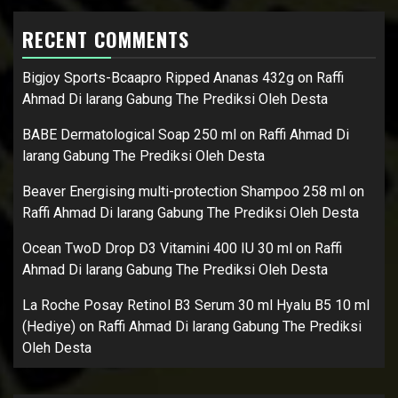
RECENT COMMENTS
Bigjoy Sports-Bcaapro Ripped Ananas 432g
on
Raffi
Ahmad Di larang Gabung The Prediksi Oleh Desta
BABE Dermatological Soap 250 ml
on
Raffi Ahmad Di
larang Gabung The Prediksi Oleh Desta
Beaver Energising multi-protection Shampoo 258 ml
on
Raffi Ahmad Di larang Gabung The Prediksi Oleh Desta
Ocean TwoD Drop D3 Vitamini 400 IU 30 ml
on
Raffi
Ahmad Di larang Gabung The Prediksi Oleh Desta
La Roche Posay Retinol B3 Serum 30 ml Hyalu B5 10 ml
(Hediye)
on
Raffi Ahmad Di larang Gabung The Prediksi
Oleh Desta