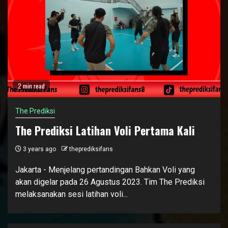
2 min read
The Prediksi
The Prediksi Latihan Voli Pertama Kali
3 years ago
theprediksifans
Jakarta - Menjelang pertandingan Bahkan Voli yang
akan digelar pada 26 Agustus 2023. Tim The Prediksi
melaksanakan sesi latihan voli...