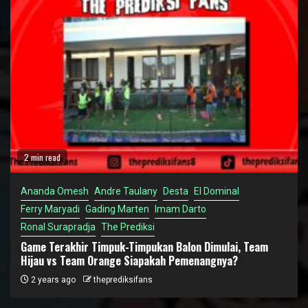
2 min read
Ananda Omesh
Andre Taulany
Desta
El Dominal
Ferry Maryadi
Gading Marten
Imam Darto
Ronal Surapradja
The Prediksi
Game Terakhir Timpuk-Timpukan Balon Dimulai, Team
Hijau vs Team Orange Siapakah Pemenangnya?
2 years ago
theprediksifans