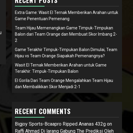
RECENT POSTS
Extra Game: Wasit El Ternak Memberikan Arahan untuk
Game Penentuan Pemenang
Team Hijau Memenangkan Game Timpuk-Timpukan
u
Balon dari Team Orange dan Membuat Skor Imbang 2-
2
Game Terakhir Timpuk-Timpukan Balon Dimulai, Team
Hijau vs Team Orange Siapakah Pemenangnya?
Wasit El Ternak Memberikan Arahan untuk Game
Terakhir: Timpuk-Timpukan Balon
El Gorila Dari Team Orange Mengalahkan Team Hijau
dan Membalikkan Skor Menjadi 2-1
RECENT COMMENTS
Bigjoy Sports-Bcaapro Ripped Ananas 432g
on
Raffi Ahmad Di larang Gabung The Prediksi Oleh