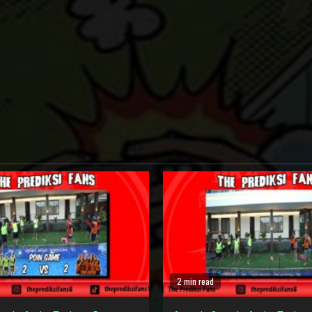
2 min read