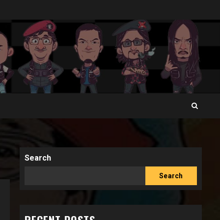
Search
Search