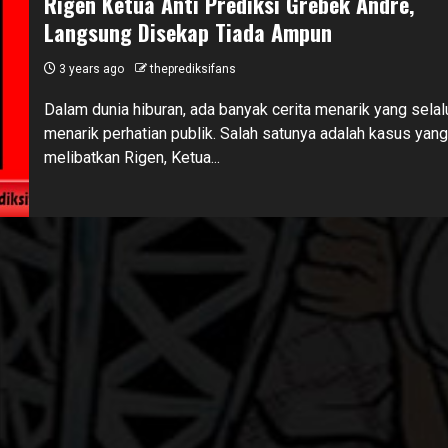
Rigen Ketua Anti Prediksi Grebek Andre,
Langsung Disekap Tiada Ampun
3 years ago
theprediksifans
Dalam dunia hiburan, ada banyak cerita menarik yang selal
menarik perhatian publik. Salah satunya adalah kasus yang
melibatkan Rigen, Ketua...