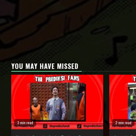
YOU MAY HAVE MISSED
3 min read
2 min read