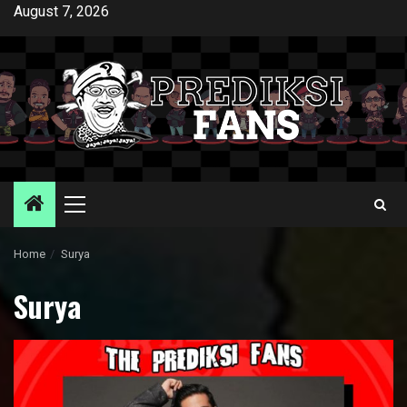
Skip
August 7, 2026
to
content
Primary
Menu
Home
Surya
Surya