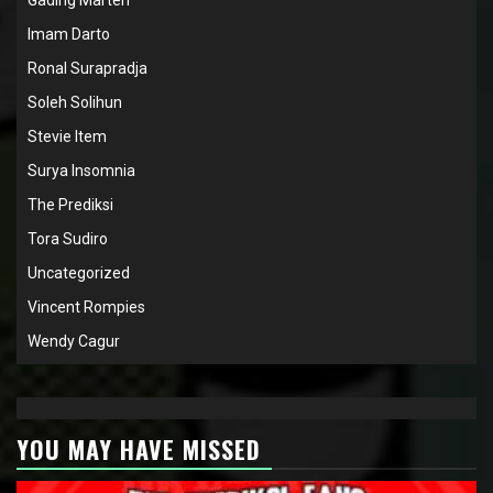
Gading Marten
Imam Darto
Ronal Surapradja
Soleh Solihun
Stevie Item
Surya Insomnia
The Prediksi
Tora Sudiro
Uncategorized
Vincent Rompies
Wendy Cagur
YOU MAY HAVE MISSED