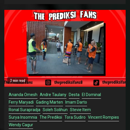
3 min read
Ananda Omesh
Andre Taulany
Desta
El Dominal
Ferry Maryadi
Gading Marten
Imam Darto
Ronal Surapradja
Soleh Solihun
Stevie Item
Surya Insomnia
The Prediksi
Tora Sudiro
Vincent Rompies
Wendy Cagur