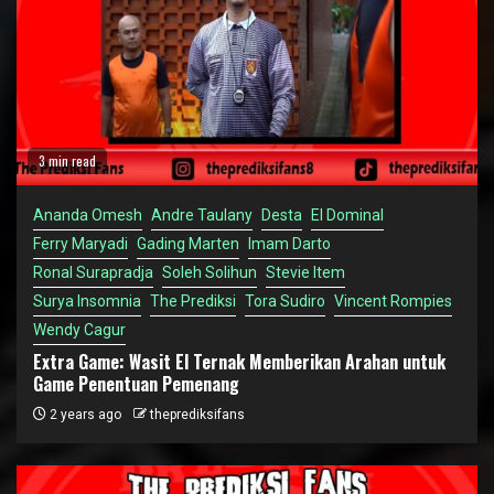
3 min read
Ananda Omesh
Andre Taulany
Desta
El Dominal
Ferry Maryadi
Gading Marten
Imam Darto
Ronal Surapradja
Soleh Solihun
Stevie Item
Surya Insomnia
The Prediksi
Tora Sudiro
Vincent Rompies
Wendy Cagur
Extra Game: Wasit El Ternak Memberikan Arahan untuk
Game Penentuan Pemenang
2 years ago
theprediksifans