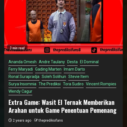
3 min read
Ananda Omesh
Andre Taulany
Desta
El Dominal
Ferry Maryadi
Gading Marten
Imam Darto
Ronal Surapradja
Soleh Solihun
Stevie Item
Surya Insomnia
The Prediksi
Tora Sudiro
Vincent Rompies
Wendy Cagur
Extra Game: Wasit El Ternak Memberikan
Arahan untuk Game Penentuan Pemenang
2 years ago
theprediksifans