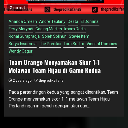
2 min read
Ananda Omesh
Andre Taulany
Desta
El Dominal
Ferry Maryadi
Gading Marten
Imam Darto
Ronal Surapradja
Soleh Solihun
Stevie Item
Surya Insomnia
The Prediksi
Tora Sudiro
Vincent Rompies
Wendy Cagur
Team Orange Menyamakan Skor 1-1
Melawan Team Hijau di Game Kedua
2 years ago
theprediksifans
Pada pertandingan kedua yang sangat dinantikan, Team
Orange menyamakan skor 1-1 melawan Team Hijau.
Pertandingan ini penuh dengan aksi dan...