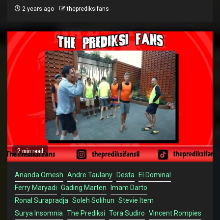
2 years ago
theprediksifans
2 min read
Ananda Omesh
Andre Taulany
Desta
El Dominal
Ferry Maryadi
Gading Marten
Imam Darto
Ronal Surapradja
Soleh Solihun
Stevie Item
Surya Insomnia
The Prediksi
Tora Sudiro
Vincent Rompies