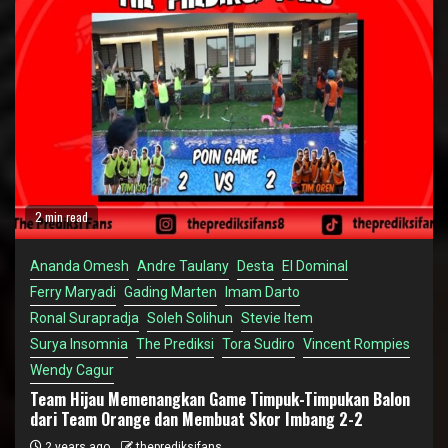
2 min read
Ananda Omesh
Andre Taulany
Desta
El Dominal
Ferry Maryadi
Gading Marten
Imam Darto
Ronal Surapradja
Soleh Solihun
Stevie Item
Surya Insomnia
The Prediksi
Tora Sudiro
Vincent Rompies
Wendy Cagur
Team Hijau Memenangkan Game Timpuk-Timpukan Balon
dari Team Orange dan Membuat Skor Imbang 2-2
2 years ago
theprediksifans