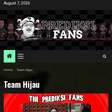
Skip
August 7, 2026
to
content
Primary
Menu
Home
Team Hijau
Team Hijau