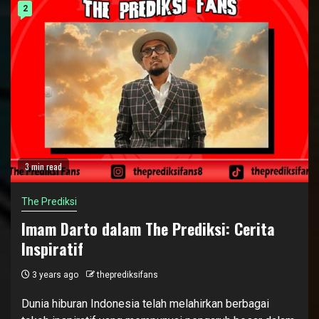
2
3 min read
The Prediksi
Imam Darto dalam The Prediksi: Cerita
Inspiratif
3 years ago
theprediksifans
Dunia hiburan Indonesia telah melahirkan berbagai