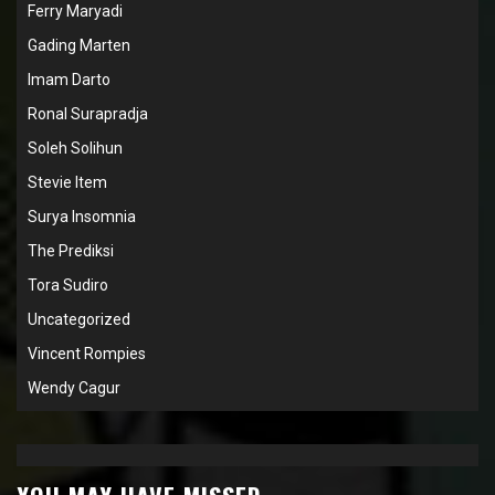
Ferry Maryadi
Gading Marten
Imam Darto
Ronal Surapradja
Soleh Solihun
Stevie Item
Surya Insomnia
The Prediksi
Tora Sudiro
Uncategorized
Vincent Rompies
Wendy Cagur