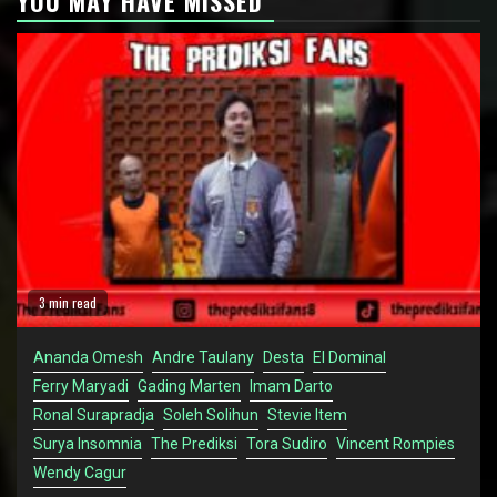
YOU MAY HAVE MISSED
3 min read
Ananda Omesh
Andre Taulany
Desta
El Dominal
Ferry Maryadi
Gading Marten
Imam Darto
Ronal Surapradja
Soleh Solihun
Stevie Item
Surya Insomnia
The Prediksi
Tora Sudiro
Vincent Rompies
Wendy Cagur