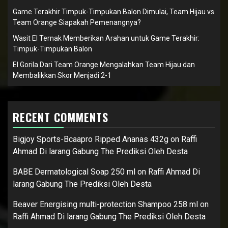
Game Terakhir Timpuk-Timpukan Balon Dimulai, Team Hijau vs
Team Orange Siapakah Pemenangnya?
Wasit El Ternak Memberikan Arahan untuk Game Terakhir:
Timpuk-Timpukan Balon
El Gorila Dari Team Orange Mengalahkan Team Hijau dan
Membalikkan Skor Menjadi 2-1
RECENT COMMENTS
Bigjoy Sports-Bcaapro Ripped Ananas 432g
on
Raffi
Ahmad Di larang Gabung The Prediksi Oleh Desta
BABE Dermatological Soap 250 ml
on
Raffi Ahmad Di
larang Gabung The Prediksi Oleh Desta
Beaver Energising multi-protection Shampoo 258 ml
on
Raffi Ahmad Di larang Gabung The Prediksi Oleh Desta