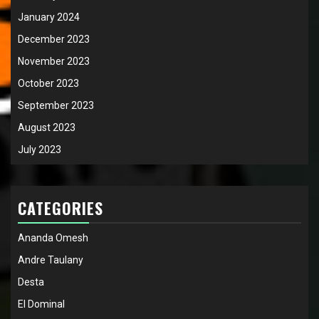
January 2024
December 2023
November 2023
October 2023
September 2023
August 2023
July 2023
CATEGORIES
Ananda Omesh
Andre Taulany
Desta
El Dominal