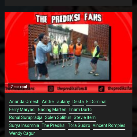
2 min read
Ananda Omesh
Andre Taulany
Desta
El Dominal
Ferry Maryadi
Gading Marten
Imam Darto
Ronal Surapradja
Soleh Solihun
Stevie Item
Surya Insomnia
The Prediksi
Tora Sudiro
Vincent Rompies
Wendy Cagur