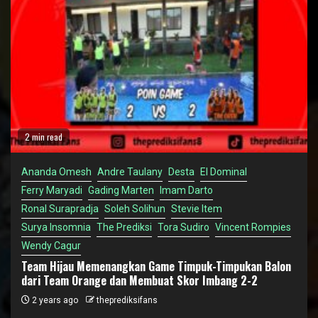
2 min read
Ananda Omesh
Andre Taulany
Desta
El Dominal
Ferry Maryadi
Gading Marten
Imam Darto
Ronal Surapradja
Soleh Solihun
Stevie Item
Surya Insomnia
The Prediksi
Tora Sudiro
Vincent Rompies
Wendy Cagur
Team Hijau Memenangkan Game Timpuk-Timpukan Balon
dari Team Orange dan Membuat Skor Imbang 2-2
2 years ago
theprediksifans