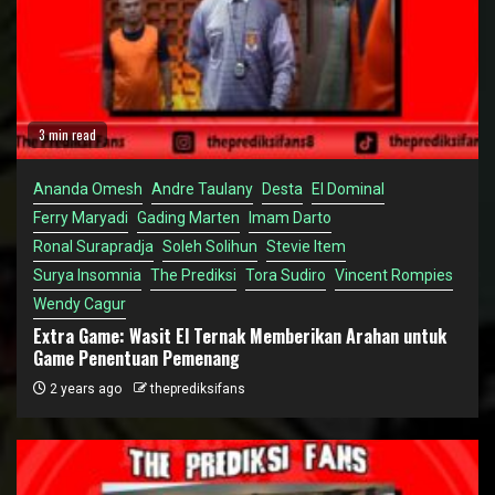
3 min read
Ananda Omesh
Andre Taulany
Desta
El Dominal
Ferry Maryadi
Gading Marten
Imam Darto
Ronal Surapradja
Soleh Solihun
Stevie Item
Surya Insomnia
The Prediksi
Tora Sudiro
Vincent Rompies
Wendy Cagur
Extra Game: Wasit El Ternak Memberikan Arahan untuk
Game Penentuan Pemenang
2 years ago
theprediksifans