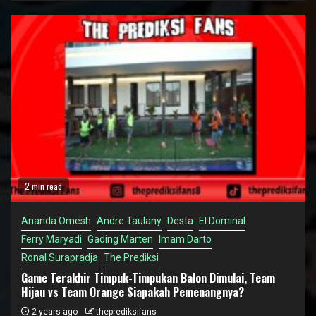
2 min read
Ananda Omesh
Andre Taulany
Desta
El Dominal
Ferry Maryadi
Gading Marten
Imam Darto
Ronal Surapradja
The Prediksi
Game Terakhir Timpuk-Timpukan Balon Dimulai, Team
Hijau vs Team Orange Siapakah Pemenangnya?
2 years ago
theprediksifans