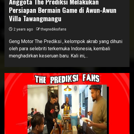
Anggota The Prediksi Melakukan
Persiapan Bermain Game di Awun-Awun
Villa Tawangmangu
2 years ago
theprediksifans
Geng Motor The Prediksi , kelompok akrab yang dihuni
oleh para selebriti terkemuka Indonesia, kembali
menghadirkan keseruan baru. Kali ini,...