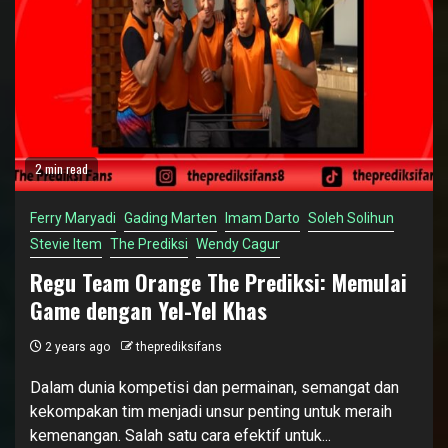
2 min read
Ferry Maryadi
Gading Marten
Imam Darto
Soleh Solihun
Stevie Item
The Prediksi
Wendy Cagur
Regu Team Orange The Prediksi: Memulai
Game dengan Yel-Yel Khas
2 years ago
theprediksifans
Dalam dunia kompetisi dan permainan, semangat dan
kekompakan tim menjadi unsur penting untuk meraih
kemenangan. Salah satu cara efektif untuk...