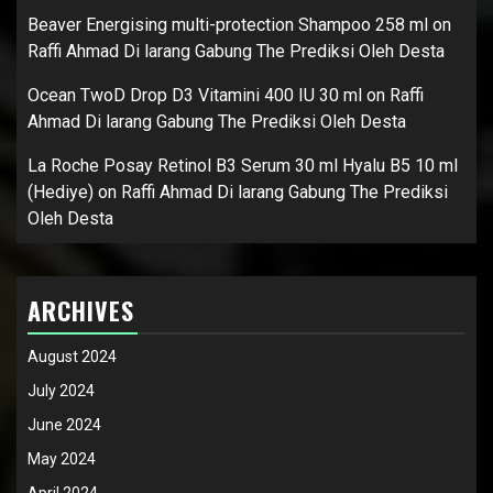
Beaver Energising multi-protection Shampoo 258 ml
on
Raffi Ahmad Di larang Gabung The Prediksi Oleh Desta
Ocean TwoD Drop D3 Vitamini 400 IU 30 ml
on
Raffi
Ahmad Di larang Gabung The Prediksi Oleh Desta
La Roche Posay Retinol B3 Serum 30 ml Hyalu B5 10 ml
(Hediye)
on
Raffi Ahmad Di larang Gabung The Prediksi
Oleh Desta
ARCHIVES
August 2024
July 2024
June 2024
May 2024