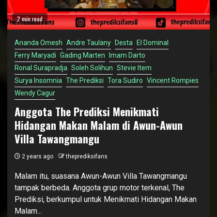
2 min read
Ananda Omesh
Andre Taulany
Desta
El Dominal
Ferry Maryadi
Gading Marten
Imam Darto
Ronal Surapradja
Soleh Solihun
Stevie Item
Surya Insomnia
The Prediksi
Tora Sudiro
Vincent Rompies
Wendy Cagur
Anggota The Prediksi Menikmati
Hidangan Makan Malam di Awun-Awun
Villa Tawangmangu
2 years ago
theprediksifans
Malam itu, suasana Awun-Awun Villa Tawangmangu
tampak berbeda. Anggota grup motor terkenal, The
Prediksi, berkumpul untuk Menikmati Hidangan Makan
Malam...