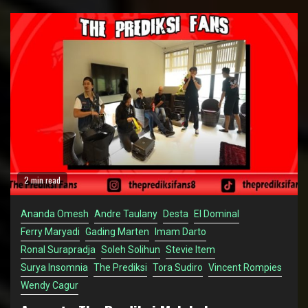
2 min read
Ananda Omesh
Andre Taulany
Desta
El Dominal
Ferry Maryadi
Gading Marten
Imam Darto
Ronal Surapradja
Soleh Solihun
Stevie Item
Surya Insomnia
The Prediksi
Tora Sudiro
Vincent Rompies
Wendy Cagur