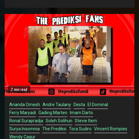
2 min read
Ananda Omesh
Andre Taulany
Desta
El Dominal
Ferry Maryadi
Gading Marten
Imam Darto
Ronal Surapradja
Soleh Solihun
Stevie Item
Surya Insomnia
The Prediksi
Tora Sudiro
Vincent Rompies
Wendy Cagur