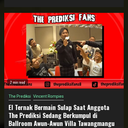
2 min read
The Prediksi
Vincent Rompies
El Ternak Bermain Sulap Saat Anggota
The Prediksi Sedang Berkumpul di
Ballroom Awun-Awun Villa Tawangmangu