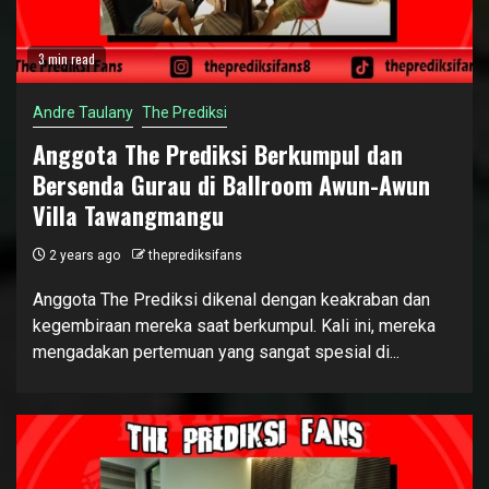
3 min read
Andre Taulany
The Prediksi
Anggota The Prediksi Berkumpul dan
Bersenda Gurau di Ballroom Awun-Awun
Villa Tawangmangu
2 years ago
theprediksifans
Anggota The Prediksi dikenal dengan keakraban dan
kegembiraan mereka saat berkumpul. Kali ini, mereka
mengadakan pertemuan yang sangat spesial di...