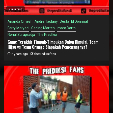
2 min read
Ananda Omesh
Andre Taulany
Desta
El Dominal
Ferry Maryadi
Gading Marten
Imam Darto
Ronal Surapradja
The Prediksi
Game Terakhir Timpuk-Timpukan Balon Dimulai, Team
Hijau vs Team Orange Siapakah Pemenangnya?
2 years ago
theprediksifans