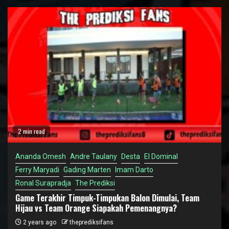
2 min read
Ananda Omesh
Andre Taulany
Desta
El Dominal
Ferry Maryadi
Gading Marten
Imam Darto
Ronal Surapradja
The Prediksi
Game Terakhir Timpuk-Timpukan Balon Dimulai, Team
Hijau vs Team Orange Siapakah Pemenangnya?
2 years ago
theprediksifans