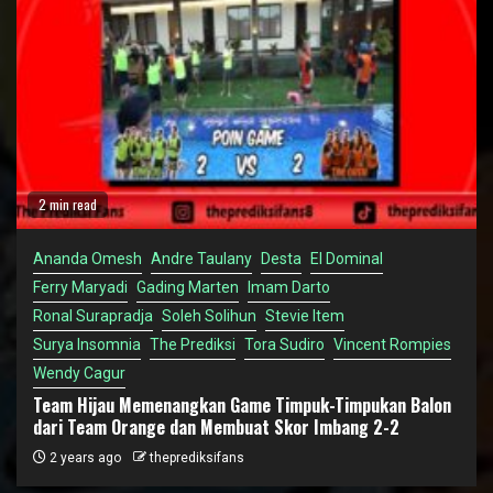
2 min read
Ananda Omesh
Andre Taulany
Desta
El Dominal
Ferry Maryadi
Gading Marten
Imam Darto
Ronal Surapradja
Soleh Solihun
Stevie Item
Surya Insomnia
The Prediksi
Tora Sudiro
Vincent Rompies
Wendy Cagur
Team Hijau Memenangkan Game Timpuk-Timpukan Balon
dari Team Orange dan Membuat Skor Imbang 2-2
2 years ago
theprediksifans