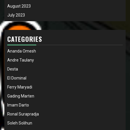
August 2023
July 2023
CATEGORIES
Ananda Omesh
Andre Taulany
Desta
El Dominal
Ferry Maryadi
Gading Marten
Imam Darto
Ronal Surapradja
Soleh Solihun