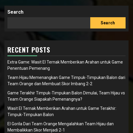
Search
Search
RECENT POSTS
Extra Game: Wasit El Ternak Memberikan Arahan untuk Game
Penentuan Pemenang
Team Hijau Memenangkan Game Timpuk-Timpukan Balon dari
Team Orange dan Membuat Skor Imbang 2-2
Game Terakhir Timpuk-Timpukan Balon Dimulai, Team Hijau vs
Team Orange Siapakah Pemenangnya?
Wasit El Ternak Memberikan Arahan untuk Game Terakhir:
Timpuk-Timpukan Balon
El Gorila Dari Team Orange Mengalahkan Team Hijau dan
Membalikkan Skor Menjadi 2-1