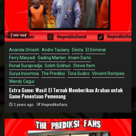
3 min read
Ananda Omesh
Andre Taulany
Desta
El Dominal
Ferry Maryadi
Gading Marten
Imam Darto
Ronal Surapradja
Soleh Solihun
Stevie Item
Surya Insomnia
The Prediksi
Tora Sudiro
Vincent Rompies
Wendy Cagur
Extra Game: Wasit El Ternak Memberikan Arahan untuk
Game Penentuan Pemenang
2 years ago
theprediksifans