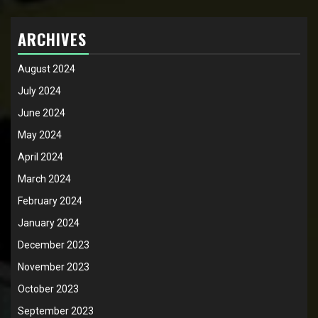
ARCHIVES
August 2024
July 2024
June 2024
May 2024
April 2024
March 2024
February 2024
January 2024
December 2023
November 2023
October 2023
September 2023