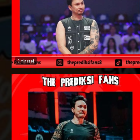
3 min read