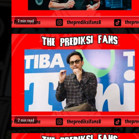
3 min read
2 min read