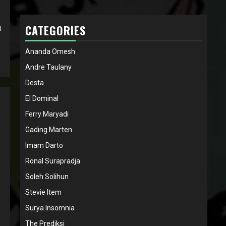
CATEGORIES
u
Ananda Omesh
Andre Taulany
Desta
El Dominal
Ferry Maryadi
Gading Marten
Imam Darto
Ronal Surapradja
Soleh Solihun
Stevie Item
Surya Insomnia
The Prediksi