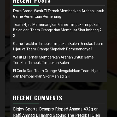
RECENT POSTS
Extra Game: Wasit El Ternak Memberikan Arahan untuk
Game Penentuan Pemenang
Team Hijau Memenangkan Game Timpuk-Timpukan
Balon dari Team Orange dan Membuat Skor Imbang 2-
2
Game Terakhir Timpuk-Timpukan Balon Dimulai, Team
Hijau vs Team Orange Siapakah Pemenangnya?
Wasit El Ternak Memberikan Arahan untuk Game
Terakhir: Timpuk-Timpukan Balon
El Gorila Dari Team Orange Mengalahkan Team Hijau
dan Membalikkan Skor Menjadi 2-1
RECENT COMMENTS
Bigjoy Sports-Bcaapro Ripped Ananas 432g
on
Raffi Ahmad Di larang Gabung The Prediksi Oleh