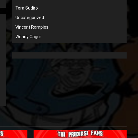
Tora Sudiro
Uncategorized
Vincent Rompies
Wendy Cagur