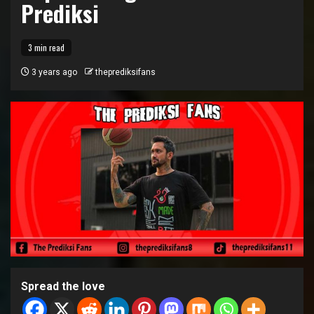
Prediksi
3 min read
3 years ago
theprediksifans
Spread the love