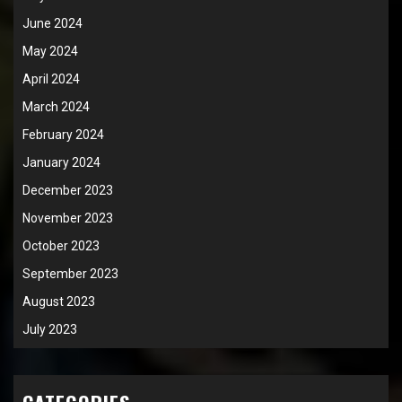
June 2024
May 2024
April 2024
March 2024
February 2024
January 2024
December 2023
November 2023
October 2023
September 2023
August 2023
July 2023