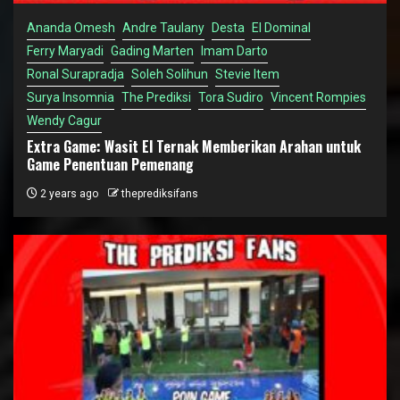
Ananda Omesh
Andre Taulany
Desta
El Dominal
Ferry Maryadi
Gading Marten
Imam Darto
Ronal Surapradja
Soleh Solihun
Stevie Item
Surya Insomnia
The Prediksi
Tora Sudiro
Vincent Rompies
Wendy Cagur
Extra Game: Wasit El Ternak Memberikan Arahan untuk
Game Penentuan Pemenang
2 years ago
theprediksifans