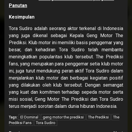
Panutan
Kesimpulan
Tora Sudiro adalah seorang aktor terkenal di Indonesia
yang juga dikenal sebagai Kepala Geng Motor The
Prediksi. Klub motor ini memiliki basis penggemar yang
besar, dan kehadiran Tora Sudiro telah membantu
meningkatkan popularitas klub tersebut. The Prediksi
fans, yang merupakan para penggemar setia klub motor
ini, juga turut mendukung peran aktif Tora Sudiro dalam
menjalankan klub motor dan berbagai kegiatan positif
yang dilakukan oleh klub tersebut. Dengan semangat
yang kuat dan komitmen terhadap sepeda motor serta
misi sosial, Geng Motor The Prediksi dan Tora Sudiro
terus menjadi sorotan dalam dunia hiburan Indonesia.
El Dominal
geng motor the prediksi
The Prediksi
The
Tags:
Prediksi Fans
Tora Sudiro