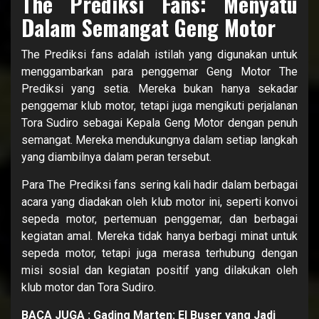
The Prediksi Fans: Menyatu
Dalam Semangat Geng Motor
The Prediksi fans adalah istilah yang digunakan untuk
menggambarkan para penggemar Geng Motor The
Prediksi yang setia. Mereka bukan hanya sekadar
penggemar klub motor, tetapi juga mengikuti perjalanan
Tora Sudiro sebagai Kepala Geng Motor dengan penuh
semangat. Mereka mendukungnya dalam setiap langkah
yang diambilnya dalam peran tersebut.
Para The Prediksi fans sering kali hadir dalam berbagai
acara yang diadakan oleh klub motor ini, seperti konvoi
sepeda motor, pertemuan penggemar, dan berbagai
kegiatan amal. Mereka tidak hanya berbagi minat untuk
sepeda motor, tetapi juga merasa terhubung dengan
misi sosial dan kegiatan positif yang dilakukan oleh
klub motor dan Tora Sudiro.
BACA JUGA :
Gading Marten: El Buser yang Jadi