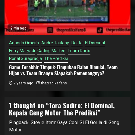
2 min read
Ananda Omesh
Andre Taulany
Desta
El Dominal
Ferry Maryadi
Gading Marten
Imam Darto
Ronal Surapradja
The Prediksi
Game Terakhir Timpuk-Timpukan Balon Dimulai, Team
Hijau vs Team Orange Siapakah Pemenangnya?
2 years ago
theprediksifans
1 thought on “
Tora Sudiro: El Dominal,
Kepala Geng Motor The Prediksi
”
Pingback:
Stevie Item: Gaya Cool Si El Gorila di Geng
Motor