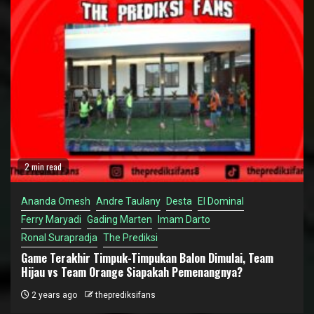
2 min read
Ananda Omesh
Andre Taulany
Desta
El Dominal
Ferry Maryadi
Gading Marten
Imam Darto
Ronal Surapradja
The Prediksi
Game Terakhir Timpuk-Timpukan Balon Dimulai, Team
Hijau vs Team Orange Siapakah Pemenangnya?
2 years ago
theprediksifans