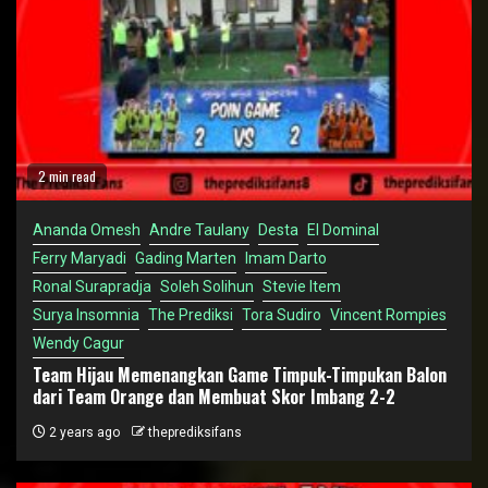
2 min read
Ananda Omesh
Andre Taulany
Desta
El Dominal
Ferry Maryadi
Gading Marten
Imam Darto
Ronal Surapradja
Soleh Solihun
Stevie Item
Surya Insomnia
The Prediksi
Tora Sudiro
Vincent Rompies
Wendy Cagur
Team Hijau Memenangkan Game Timpuk-Timpukan Balon
dari Team Orange dan Membuat Skor Imbang 2-2
2 years ago
theprediksifans