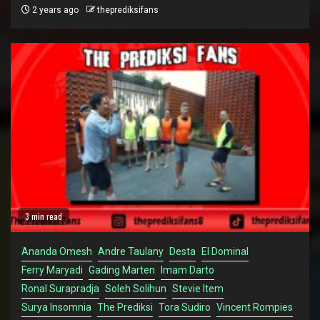
2 years ago
theprediksifans
3 min read
Ananda Omesh
Andre Taulany
Desta
El Dominal
Ferry Maryadi
Gading Marten
Imam Darto
Ronal Surapradja
Soleh Solihun
Stevie Item
Surya Insomnia
The Prediksi
Tora Sudiro
Vincent Rompies