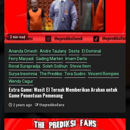
3 min read
Ananda Omesh
Andre Taulany
Desta
El Dominal
Ferry Maryadi
Gading Marten
Imam Darto
Ronal Surapradja
Soleh Solihun
Stevie Item
Surya Insomnia
The Prediksi
Tora Sudiro
Vincent Rompies
Wendy Cagur
Extra Game: Wasit El Ternak Memberikan Arahan untuk
Game Penentuan Pemenang
2 years ago
theprediksifans